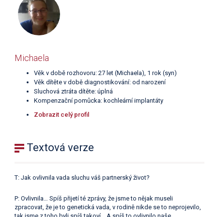
Michaela
Věk v době rozhovoru: 27 let (Michaela), 1 rok (syn)
Věk dítěte v době diagnostikování: od narození
Sluchová ztráta dítěte: úplná
Kompenzační pomůcka: kochleární implantáty
Zobrazit celý profil
Textová verze
T: Jak ovlivnila vada sluchu váš partnerský život?
P: Ovlivnila… Spíš přijetí té zprávy, že jsme to nějak museli
zpracovat, že je to genetická vada, v rodině nikde se to neprojevilo,
tak jsme z toho byli spíš takoví… A spíš to ovlivnilo naše