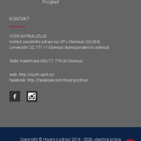
Proglas!
KONTAKT
VÝZKUM REALIZUJE
Institut sociálního zdraví na UP v Olomouci (OUSHI)
Univerzitní 22, 771 11 Olomouc (korespondenční adresa)
Sídlo: Kateřinská 653/17, 779 00 Olomouc
web:
http://oushi.upol.cz/
facebook:
http://facebook.com/hovoryozdravi
Tento web používá k poskytování služeb a analýze
návštěvnosti soubory cookie. Používáním tohoto webu s tím
souhlasíte.
Copyright © Hovory o zdraví 2014 - 2026, všechna práva