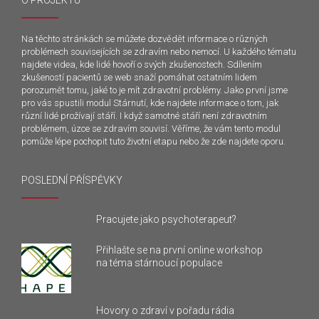
O PROJEKTU
Na těchto stránkách se můžete dozvědět informace o různých
problémech souvisejících se zdravím nebo nemocí. U každého tématu
najdete videa, kde lidé hovoří o svých zkušenostech. Sdílením
zkušeností pacientů se web snaží pomáhat ostatním lidem
porozumět tomu, jaké to je mít zdravotní problémy. Jako první jsme
pro vás spustili modul Stárnutí, kde najdete informace o tom, jak
různí lidé prožívají stáří. I když samotné stáří není zdravotním
problémem, úzce se zdravím souvisí. Věříme, že vám tento modul
pomůže lépe pochopit tuto životní etapu nebo že zde najdete oporu.
POSLEDNÍ PŘÍSPĚVKY
Pracujete jako psychoterapeut?
Přihlašte se na první online workshop
na téma stárnoucí populace
Hovory o zdraví v pořadu rádia