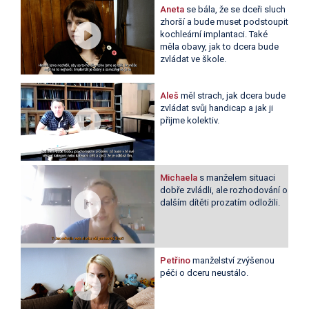
Aneta
se bála, že se dceři sluch
zhorší a bude muset podstoupit
kochleární implantaci. Také
měla obavy, jak to dcera bude
zvládat ve škole.
Aleš
měl strach, jak dcera bude
zvládat svůj handicap a jak ji
přijme kolektiv.
Michaela
s manželem situaci
dobře zvládli, ale rozhodování o
dalším dítěti prozatím odložili.
Petřino
manželství zvýšenou
péči o dceru neustálo.