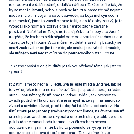
rozhodování o další rodině, o dalších dětech. Takže není to tak, že
by se manžel hroutil, nebo já bych se hroutila, samozřejmě nejsme
nadšení, ale tím, že jsme se to dozvěděli, až když měl syn sedm,
osm měsíců, jsme to začali poprvé řešit, a do té doby zdravý; je to,
vypadá jako normální zdravé dítě a není to žádné závažné
postižení. Neřešitelné. Tak jsme to asi překonali, nebyla to žádná
tragédie, že bychom řešili nějaký odchod a vytržení z rodiny, tak to
vůbec, že to je hrozné. A co můžeme udělat a všechny babičky se
snaží znakovat, moc jim to nejde, ale snaha je na všech stranách,
ale určitě to není negativní rána do partnerského vztahu, to ne.
T: Rozhodování o dalším dítěti je takové ožehavé téma, jak jste to
vyřešili?
P: Zatím jsme to nechali u ledu. Syn je ještě mlád a uvidíme, jak se
to vyvine, ještě to máme na diskuzi. Ona je spousta cest, na jednu
stranu jsou názory, že už jsme to jednou zvládli, tak bychom to
zvládli podruhé. Na druhou stranu si myslím, že syn má handicap
životní a nevidím důvod, proč to dopřát i dalšímu potomkovi. Na
třetí stranu je to jenom pětadvacet procent šance, na čtvrtou syn už
si těch pětadvacet procent vybral a ono těch stran je tolik, že si asi
pak budeme muset hodit korunou. Chtěli bychom synovi i
sourozence, myslím si, že by ho to posunulo ve vývoji, že ten
sourozenec je taková dobrá pomocná… Tak uvidíme, jak to