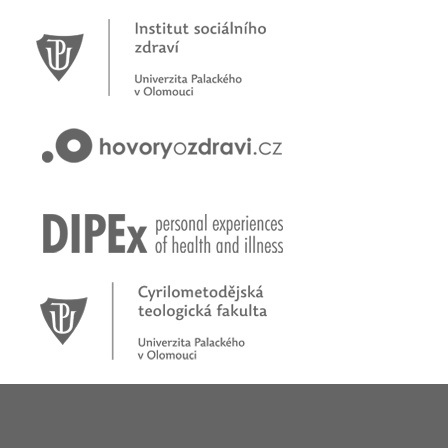
Novinky
Pracujete jako psychoterapeut?
Přihlašte se na první online workshop na téma stárnoucí
populace
Hovory o zdraví v pořadu rádia Proglas!
Zkušenosti rodičů dětí s epilepsií
Začínáme nové téma! Sluchová vada u dětí