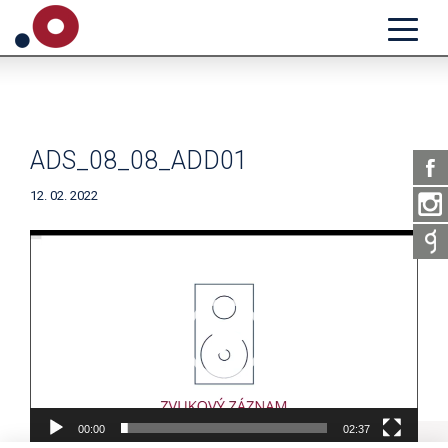
ADS_08_08_ADD01
12. 02. 2022
Video
přehrávač
00:00
02:37