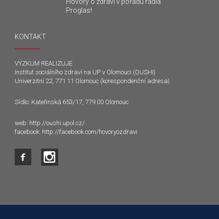
Hovory o zdraví v pořadu rádia
Proglas!
KONTAKT
VÝZKUM REALIZUJE
Institut sociálního zdraví na UP v Olomouci (OUSHI)
Univerzitní 22, 771 11 Olomouc (korespondenční adresa)
Sídlo: Kateřinská 653/17, 779 00 Olomouc
web:
http://oushi.upol.cz/
facebook:
http://facebook.com/hovoryozdravi
Tento web používá k poskytování služeb a analýze
návštěvnosti soubory cookie. Používáním tohoto webu s tím