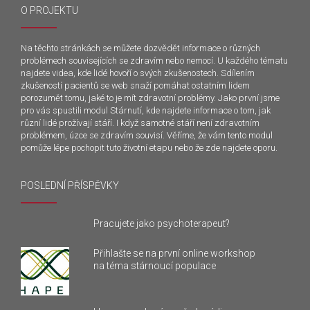
O PROJEKTU
Na těchto stránkách se můžete dozvědět informace o různých
problémech souvisejících se zdravím nebo nemocí. U každého tématu
najdete videa, kde lidé hovoří o svých zkušenostech. Sdílením
zkušeností pacientů se web snaží pomáhat ostatním lidem
porozumět tomu, jaké to je mít zdravotní problémy. Jako první jsme
pro vás spustili modul Stárnutí, kde najdete informace o tom, jak
různí lidé prožívají stáří. I když samotné stáří není zdravotním
problémem, úzce se zdravím souvisí. Věříme, že vám tento modul
pomůže lépe pochopit tuto životní etapu nebo že zde najdete oporu.
POSLEDNÍ PŘÍSPĚVKY
Pracujete jako psychoterapeut?
Přihlašte se na první online workshop
na téma stárnoucí populace