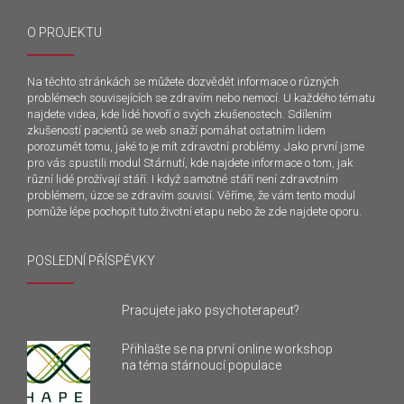
O PROJEKTU
Na těchto stránkách se můžete dozvědět informace o různých
problémech souvisejících se zdravím nebo nemocí. U každého tématu
najdete videa, kde lidé hovoří o svých zkušenostech. Sdílením
zkušeností pacientů se web snaží pomáhat ostatním lidem
porozumět tomu, jaké to je mít zdravotní problémy. Jako první jsme
pro vás spustili modul Stárnutí, kde najdete informace o tom, jak
různí lidé prožívají stáří. I když samotné stáří není zdravotním
problémem, úzce se zdravím souvisí. Věříme, že vám tento modul
pomůže lépe pochopit tuto životní etapu nebo že zde najdete oporu.
POSLEDNÍ PŘÍSPĚVKY
Pracujete jako psychoterapeut?
Přihlašte se na první online workshop
na téma stárnoucí populace