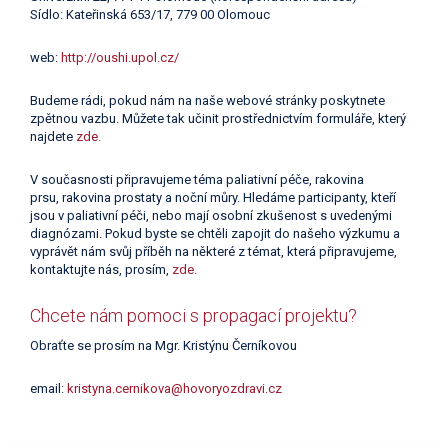
Sídlo: Kateřinská 653/17, 779 00 Olomouc
web:
http://oushi.upol.cz/
Budeme rádi, pokud nám na naše webové stránky poskytnete
zpětnou vazbu. Můžete tak učinit prostřednictvím formuláře, který
najdete
zde.
V současnosti připravujeme téma paliativní péče, rakovina
prsu, rakovina prostaty a noční můry. Hledáme participanty, kteří
jsou v paliativní péči, nebo mají osobní zkušenost s uvedenými
diagnózami. Pokud byste se chtěli zapojit do našeho výzkumu a
vyprávět nám svůj příběh na některé z témat, která připravujeme,
kontaktujte nás, prosím,
zde.
Chcete nám pomoci s propagací projektu?
Obraťte se prosím na Mgr. Kristýnu Černíkovou
email:
kristyna.cernikova@hovoryozdravi.cz