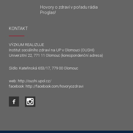
Hovory o zdraví v pořadu rádia
Proglas!
KONTAKT
VÝZKUM REALIZUJE
Institut sociálního zdraví na UP v Olomouci (OUSHI)
Univerzitní 22, 771 11 Olomouc (korespondenční adresa)
Sídlo: Kateřinská 653/17, 779 00 Olomouc
web:
http://oushi.upol.cz/
facebook:
http://facebook.com/hovoryozdravi
Tento web používá k poskytování služeb a analýze