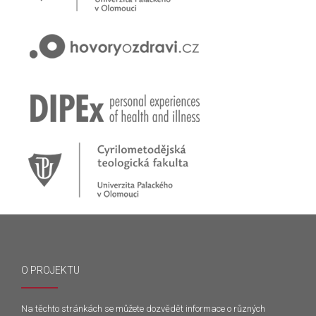
Přihlašte se na první online workshop na téma stárnoucí
populace
Hovory o zdraví v pořadu rádia Proglas!
Zkušenosti rodičů dětí s epilepsií
Začínáme nové téma! Sluchová vada u dětí
O PROJEKTU
Na těchto stránkách se můžete dozvědět informace o různých