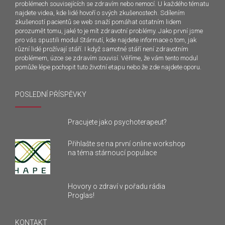
problémech souvisejících se zdravím nebo nemocí. U každého tématu
najdete videa, kde lidé hovoří o svých zkušenostech. Sdílením
zkušeností pacientů se web snaží pomáhat ostatním lidem
porozumět tomu, jaké to je mít zdravotní problémy. Jako první jsme
pro vás spustili modul Stárnutí, kde najdete informace o tom, jak
různí lidé prožívají stáří. I když samotné stáří není zdravotním
problémem, úzce se zdravím souvisí. Věříme, že vám tento modul
pomůže lépe pochopit tuto životní etapu nebo že zde najdete oporu.
POSLEDNÍ PŘÍSPĚVKY
Pracujete jako psychoterapeut?
Přihlašte se na první online workshop
na téma stárnoucí populace
Hovory o zdraví v pořadu rádia
Proglas!
KONTAKT