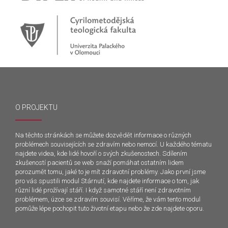
O PROJEKTU
Na těchto stránkách se můžete dozvědět informace o různých
problémech souvisejících se zdravím nebo nemocí. U každého tématu
najdete videa, kde lidé hovoří o svých zkušenostech. Sdílením
zkušeností pacientů se web snaží pomáhat ostatním lidem
porozumět tomu, jaké to je mít zdravotní problémy. Jako první jsme
pro vás spustili modul Stárnutí, kde najdete informace o tom, jak
různí lidé prožívají stáří. I když samotné stáří není zdravotním
problémem, úzce se zdravím souvisí. Věříme, že vám tento modul
pomůže lépe pochopit tuto životní etapu nebo že zde najdete oporu.