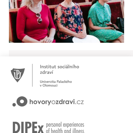
Novinky
Pracujete jako psychoterapeut?
Přihlašte se na první online workshop na téma stárnoucí
populace
Hovory o zdraví v pořadu rádia Proglas!
Zkušenosti rodičů dětí s epilepsií
Začínáme nové téma! Sluchová vada u dětí