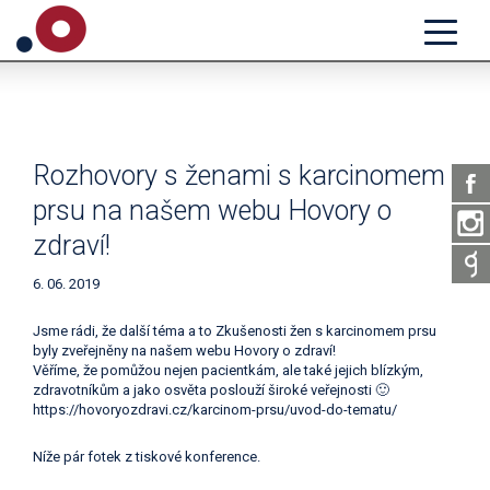
Rozhovory s ženami s karcinomem
prsu na našem webu Hovory o
zdraví!
6. 06. 2019
Jsme rádi, že další téma a to Zkušenosti žen s karcinomem prsu
byly zveřejněny na našem webu Hovory o zdraví!
Věříme, že pomůžou nejen pacientkám, ale také jejich blízkým,
zdravotníkům a jako osvěta poslouží široké veřejnosti 🙂
https://hovoryozdravi.cz/karcinom-prsu/uvod-do-tematu/
Níže pár fotek z tiskové konference.