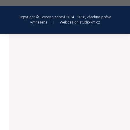
Copyright © Hovory o zdraví 2014 - 2026, všechna práva
vyhrazena. | Webdesign
studiolkm.cz