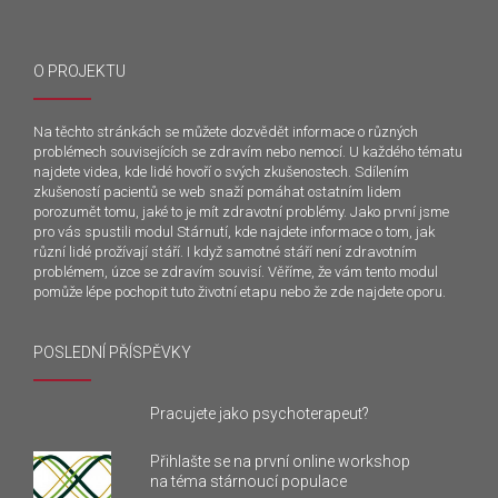
O PROJEKTU
Na těchto stránkách se můžete dozvědět informace o různých
problémech souvisejících se zdravím nebo nemocí. U každého tématu
najdete videa, kde lidé hovoří o svých zkušenostech. Sdílením
zkušeností pacientů se web snaží pomáhat ostatním lidem
porozumět tomu, jaké to je mít zdravotní problémy. Jako první jsme
pro vás spustili modul Stárnutí, kde najdete informace o tom, jak
různí lidé prožívají stáří. I když samotné stáří není zdravotním
problémem, úzce se zdravím souvisí. Věříme, že vám tento modul
pomůže lépe pochopit tuto životní etapu nebo že zde najdete oporu.
POSLEDNÍ PŘÍSPĚVKY
Pracujete jako psychoterapeut?
Přihlašte se na první online workshop
na téma stárnoucí populace