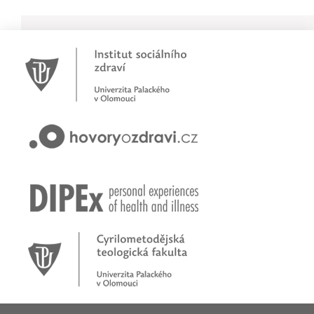
Novinky
Pracujete jako psychoterapeut?
Přihlašte se na první online workshop na téma stárnoucí popu
Hovory o zdraví v pořadu rádia Proglas!
Zkušenosti rodičů dětí s epilepsií
Začínáme nové téma! Sluchová vada u dětí