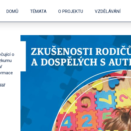
DOMŮ
TÉMATA
O PROJEKTU
VZDĚLÁVÁNÍ
ující o
ýzkumu
 V
formace
lář