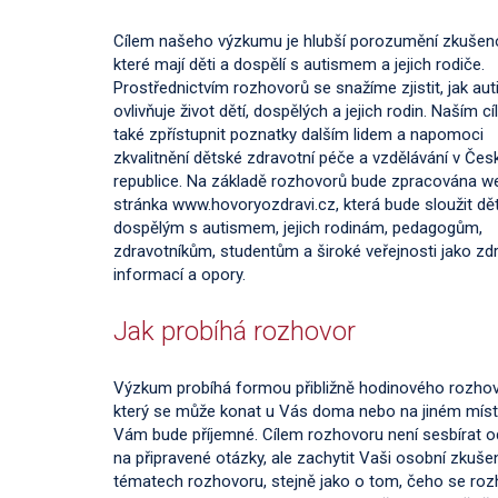
Cílem našeho výzkumu je hlubší porozumění zkušen
které mají děti a dospělí s autismem a jejich rodiče.
Prostřednictvím rozhovorů se snažíme zjistit, jak au
ovlivňuje život dětí, dospělých a jejich rodin. Naším cí
také zpřístupnit poznatky dalším lidem a napomoci
zkvalitnění dětské zdravotní péče a vzdělávání v Čes
republice. Na základě rozhovorů bude zpracována 
stránka www.hovoryozdravi.cz, která bude sloužit d
dospělým s autismem, jejich rodinám, pedagogům,
zdravotníkům, studentům a široké veřejnosti jako zdr
informací a opory.
Jak probíhá rozhovor
Výzkum probíhá formou přibližně hodinového rozhov
který se může konat u Vás doma nebo na jiném místě
Vám bude příjemné. Cílem rozhovoru není sesbírat 
na připravené otázky, ale zachytit Vaši osobní zkuše
tématech rozhovoru, stejně jako o tom, čeho se ro