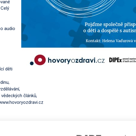
ované
 Celý
bo audio
cí děti
dinu,
vzdělávání,
ní vědeckých článků,
 www.hovoryozdravi.cz