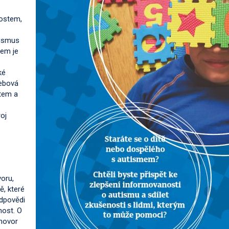
ostem,
tismus
lem je
ké
webová
ětem a
oj
oru,
, které
odpovědi
nost. O
zhovor