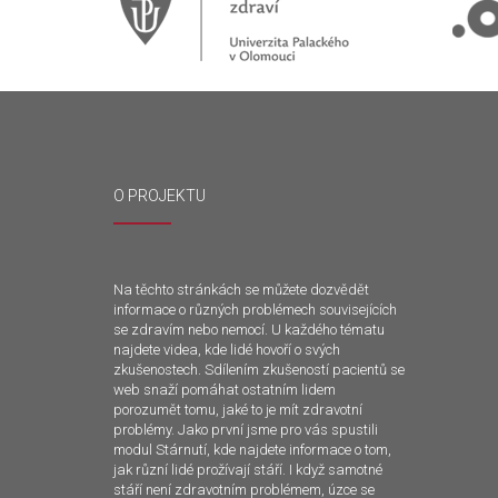
O PROJEKTU
Na těchto stránkách se můžete dozvědět
informace o různých problémech souvisejících
se zdravím nebo nemocí. U každého tématu
najdete videa, kde lidé hovoří o svých
zkušenostech. Sdílením zkušeností pacientů se
web snaží pomáhat ostatním lidem
porozumět tomu, jaké to je mít zdravotní
problémy. Jako první jsme pro vás spustili
modul Stárnutí, kde najdete informace o tom,
jak různí lidé prožívají stáří. I když samotné
stáří není zdravotním problémem, úzce se