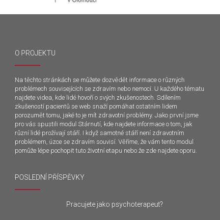
O PROJEKTU
Na těchto stránkách se můžete dozvědět informace o různých
problémech souvisejících se zdravím nebo nemocí. U každého tématu
najdete videa, kde lidé hovoří o svých zkušenostech. Sdílením
zkušeností pacientů se web snaží pomáhat ostatním lidem
porozumět tomu, jaké to je mít zdravotní problémy. Jako první jsme
pro vás spustili modul Stárnutí, kde najdete informace o tom, jak
různí lidé prožívají stáří. I když samotné stáří není zdravotním
problémem, úzce se zdravím souvisí. Věříme, že vám tento modul
pomůže lépe pochopit tuto životní etapu nebo že zde najdete oporu.
POSLEDNÍ PŘÍSPĚVKY
Pracujete jako psychoterapeut?