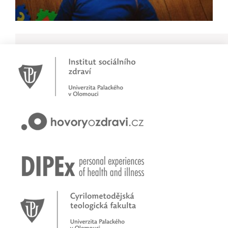
Novinky
Pracujete jako psychoterapeut?
Přihlašte se na první online workshop na téma stárnoucí
populace
Hovory o zdraví v pořadu rádia Proglas!
Zkušenosti rodičů dětí s epilepsií
Začínáme nové téma! Sluchová vada u dětí