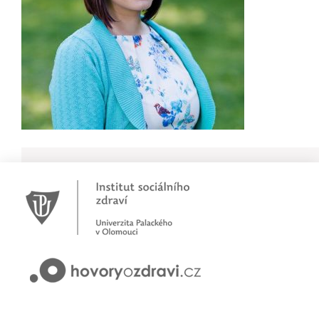
Novinky
Pracujete jako psychoterapeut?
Přihlašte se na první online workshop na téma stárnoucí
populace
Hovory o zdraví v pořadu rádia Proglas!
Zkušenosti rodičů dětí s epilepsií
Začínáme nové téma! Sluchová vada u dětí