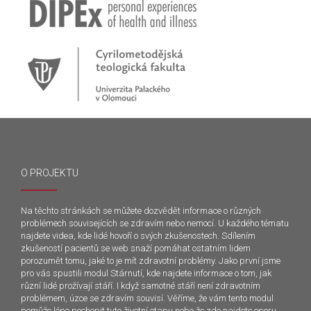
O PROJEKTU
Na těchto stránkách se můžete dozvědět informace o různých
problémech souvisejících se zdravím nebo nemocí. U každého tématu
najdete videa, kde lidé hovoří o svých zkušenostech. Sdílením
zkušeností pacientů se web snaží pomáhat ostatním lidem
porozumět tomu, jaké to je mít zdravotní problémy. Jako první jsme
pro vás spustili modul Stárnutí, kde najdete informace o tom, jak
různí lidé prožívají stáří. I když samotné stáří není zdravotním
problémem, úzce se zdravím souvisí. Věříme, že vám tento modul
pomůže lépe pochopit tuto životní etapu nebo že zde najdete oporu.