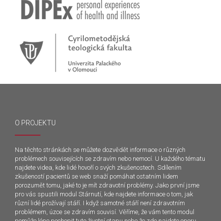
O PROJEKTU
Na těchto stránkách se můžete dozvědět informace o různých
problémech souvisejících se zdravím nebo nemocí. U každého tématu
najdete videa, kde lidé hovoří o svých zkušenostech. Sdílením
zkušeností pacientů se web snaží pomáhat ostatním lidem
porozumět tomu, jaké to je mít zdravotní problémy. Jako první jsme
pro vás spustili modul Stárnutí, kde najdete informace o tom, jak
různí lidé prožívají stáří. I když samotné stáří není zdravotním
problémem, úzce se zdravím souvisí. Věříme, že vám tento modul
pomůže lépe pochopit tuto životní etapu nebo že zde najdete oporu.