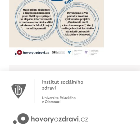
Novinky
Pracujete jako psychoterapeut?
Přihlašte se na první online workshop na téma stárnoucí
populace
Hovory o zdraví v pořadu rádia Proglas!
Zkušenosti rodičů dětí s epilepsií
Začínáme nové téma! Sluchová vada u dětí