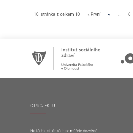
10. stránka z celkem 10
« První
«
...
6
O PROJEKTU
Na těchto stránkách se můžete dozvědět