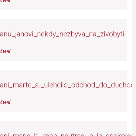
čtení
anu_janovi_nekdy_nezbyva_na_zivobyti
čtení
ani_marte_a._ulehcilo_odchod_do_duchod
čtení