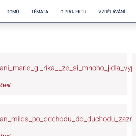
DOMŮ
TÉMATA
O PROJEKTU
VZDĚLÁVÁNÍ
ani_marie_g._rika__ze_si_mnoho_jidla_vyp
čtení
pan_milos_po_odchodu_do_duchodu_zazn