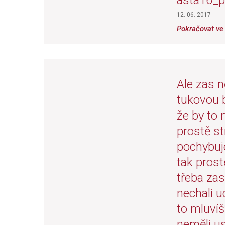
asta16_p
12. 06. 2017
Pokračovat ve 
Ale zas n
tukovou b
že by to 
prostě st
pochybuj
tak prostě
třeba zas
nechali u
to mluvíš
neměli us