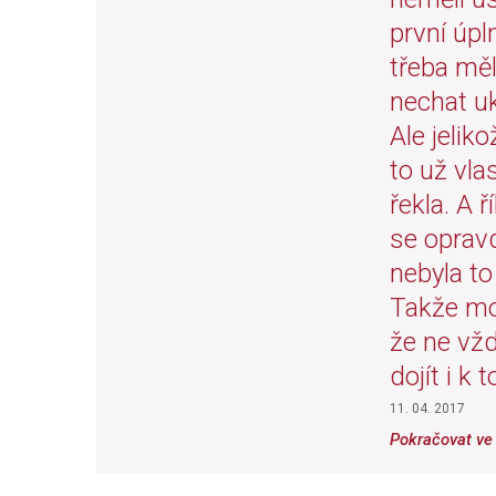
první úpl
třeba měl
nechat uk
Ale jelik
to už vla
řekla. A 
se opravdu
nebyla to
Takže mož
že ne vž
dojít i k 
11. 04. 2017
Pokračovat ve 