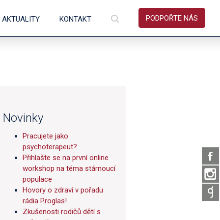
PODPOŘTE NÁS
AKTUALITY
KONTAKT
estuji_nebo_vyrobi
Novinky
Pracujete jako
psychoterapeut?
Přihlašte se na první online
workshop na téma stárnoucí
populace
amenal_obrovsky
Hovory o zdraví v pořadu
rádia Proglas!
Zkušenosti rodičů dětí s