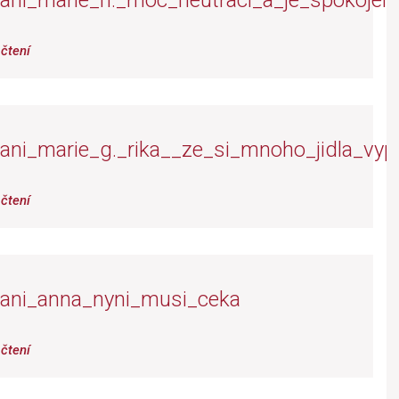
ani_marie_h._moc_neutraci_a_je_spokojen
čtení
ani_marie_g._rika__ze_si_mnoho_jidla_vyp
čtení
ani_anna_nyni_musi_ceka
čtení