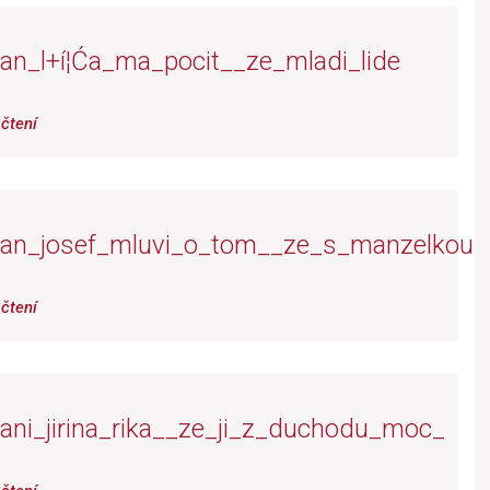
an_l+í¦Ća_ma_pocit__ze_mladi_lide
čtení
pan_josef_mluvi_o_tom__ze_s_manzelkou_
čtení
ani_jirina_rika__ze_ji_z_duchodu_moc_