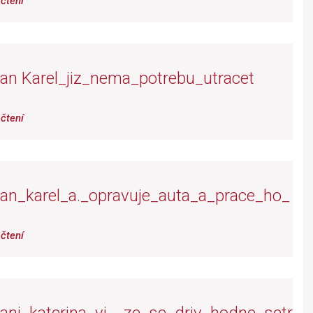
čtení
an Karel_jiz_nema_potrebu_utracet
čtení
an_karel_a._opravuje_auta_a_prace_ho_
čtení