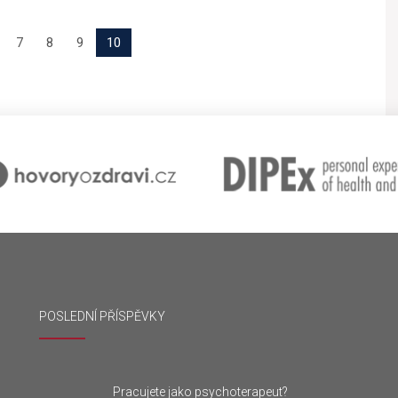
7
8
9
10
POSLEDNÍ PŘÍSPĚVKY
Pracujete jako psychoterapeut?