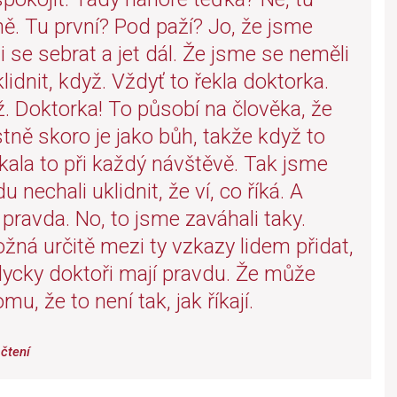
ně. Tu první? Pod paží? Jo, že jsme
i se sebrat a jet dál. Že jsme se neměli
lidnit, když. Vždyť to řekla doktorka.
ož. Doktorka! To působí na člověka, že
stně skoro je jako bůh, takže když to
říkala to při každý návštěvě. Tak jsme
 nechali uklidnit, že ví, co říká. A
 pravda. No, to jsme zaváhali taky.
ná určitě mezi ty vzkazy lidem přidat,
dycky doktoři mají pravdu. Že může
tomu, že to není tak, jak říkají.
čtení