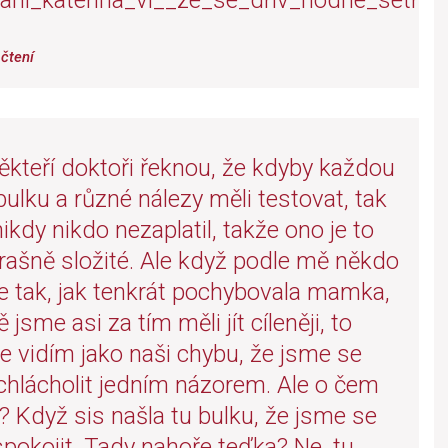
ani_katerina_vi__ze_se_driv_hodne_setr
čtení
ěkteří doktoři řeknou, že kdyby každou
ulku a různé nálezy měli testovat, tak
nikdy nikdo nezaplatil, takže ono je to
rašně složité. Ale když podle mě někdo
e tak, jak tenkrát pochybovala mamka,
 jsme asi za tím měli jít cíleněji, to
e vidím jako naši chybu, že jsme se
chlácholit jedním názorem. Ale o čem
? Když sis našla tu bulku, že jsme se
pokojit. Tady nahoře teďka? Ne, tu