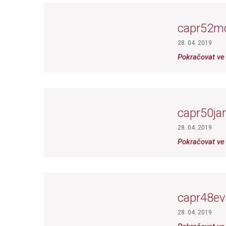
capr52m
28. 04. 2019
Pokračovat ve 
capr50ja
28. 04. 2019
Pokračovat ve 
capr48ev
28. 04. 2019