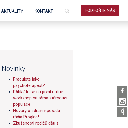
PODPOŘTE NÁS
AKTUALITY
KONTAKT
Novinky
Pracujete jako
psychoterapeut?
Přihlašte se na první online
workshop na téma stárnoucí
populace
Hovory o zdraví v pořadu
rádia Proglas!
Zkušenosti rodičů dětí s