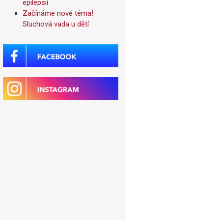
epilepsií
Začínáme nové téma!
Sluchová vada u dětí