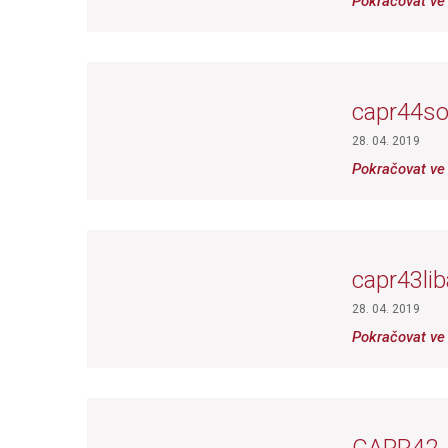
Pokračovat ve 
capr44s
28. 04. 2019
Pokračovat ve 
capr43lib
28. 04. 2019
Pokračovat ve 