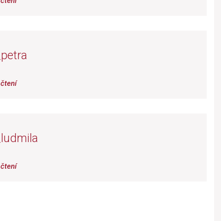
čtení
petra
čtení
ludmila
čtení