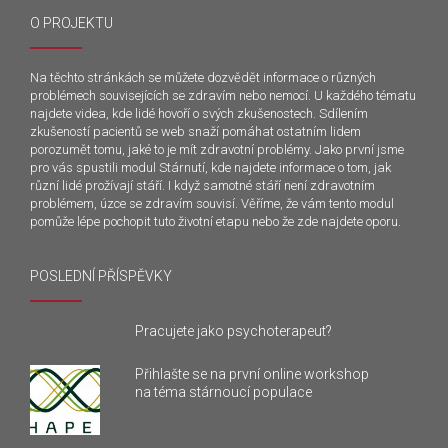
O PROJEKTU
Na těchto stránkách se můžete dozvědět informace o různých
problémech souvisejících se zdravím nebo nemocí. U každého tématu
najdete videa, kde lidé hovoří o svých zkušenostech. Sdílením
zkušeností pacientů se web snaží pomáhat ostatním lidem
porozumět tomu, jaké to je mít zdravotní problémy. Jako první jsme
pro vás spustili modul Stárnutí, kde najdete informace o tom, jak
různí lidé prožívají stáří. I když samotné stáří není zdravotním
problémem, úzce se zdravím souvisí. Věříme, že vám tento modul
pomůže lépe pochopit tuto životní etapu nebo že zde najdete oporu.
POSLEDNÍ PŘÍSPĚVKY
Pracujete jako psychoterapeut?
Přihlašte se na první online workshop
na téma stárnoucí populace