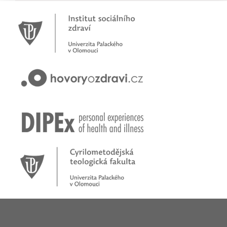
Novinky
Pracujete jako psychoterapeut?
Přihlašte se na první online workshop na téma stárnoucí
populace
Hovory o zdraví v pořadu rádia Proglas!
Zkušenosti rodičů dětí s epilepsií
Začínáme nové téma! Sluchová vada u dětí