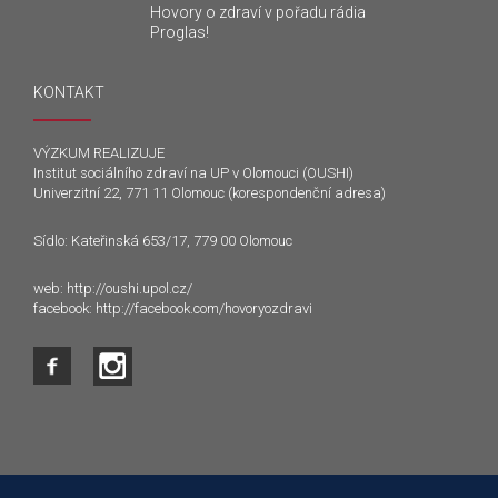
Hovory o zdraví v pořadu rádia
Proglas!
KONTAKT
VÝZKUM REALIZUJE
Institut sociálního zdraví na UP v Olomouci (OUSHI)
Univerzitní 22, 771 11 Olomouc (korespondenční adresa)
Sídlo: Kateřinská 653/17, 779 00 Olomouc
web:
http://oushi.upol.cz/
facebook:
http://facebook.com/hovoryozdravi
Tento web používá k poskytování služeb a analýze
návštěvnosti soubory cookie. Používáním tohoto webu s tím