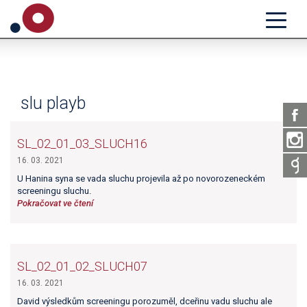
slu playb
SL_02_01_03_SLUCH16
16. 03. 2021
U Hanina syna se vada sluchu projevila až po novorozeneckém
screeningu sluchu.
Pokračovat ve čtení
SL_02_01_02_SLUCH07
16. 03. 2021
David výsledkům screeningu porozuměl, dceřinu vadu sluchu ale