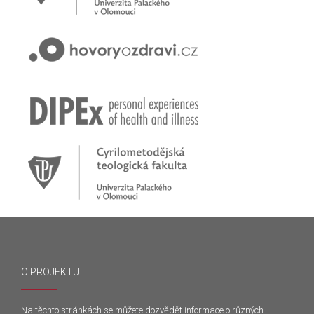
Přihlašte se na první online workshop na téma stárnoucí
populace
Hovory o zdraví v pořadu rádia Proglas!
Zkušenosti rodičů dětí s epilepsií
Začínáme nové téma! Sluchová vada u dětí
O PROJEKTU
Na těchto stránkách se můžete dozvědět informace o různých