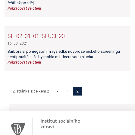
řešili až později.
Pokračovat ve čtení
SL_02_01_01_SLUCH23
16. 03. 2021
Barbora si po negativním výsledku novorozeneckého screeningu
nepřipouštěla, že by mohla mít dcera vadu sluchu.
Pokračovat ve čtení
2. stránka z celkem 2
«
1
2
Novinky
Pracujete jako psychoterapeut?