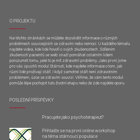
O PROJEKTU
Na těchto stránkách se můžete dozvědět informace o různých
problémech souvisejících se zdravím nebo nemocí. U každého tématu
najdete videa, kde lidé hovoří o svých zkušenostech. Sdílením
zkušeností pacientů se web snaží pomáhat ostatním lidem
porozumět tomu, jaké to je mít zdravotní problémy. Jako první jsme
pro vás spustili modul Stárnutí, kde najdete informace o tom, jak
různí lidé prožívají stáří. I když samotné stáří není zdravotním
problémem, úzce se zdravím souvisí. Věříme, že vám tento modul
pomůže lépe pochopit tuto životní etapu nebo že zde najdete oporu.
POSLEDNÍ PŘÍSPĚVKY
Pracujete jako psychoterapeut?
Přihlašte se na první online workshop
na téma stárnoucí populace