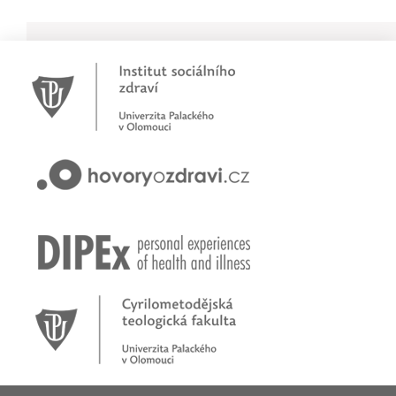
Novinky
Pracujete jako psychoterapeut?
Přihlašte se na první online workshop na téma stárnoucí
populace
Hovory o zdraví v pořadu rádia Proglas!
Zkušenosti rodičů dětí s epilepsií
Začínáme nové téma! Sluchová vada u dětí