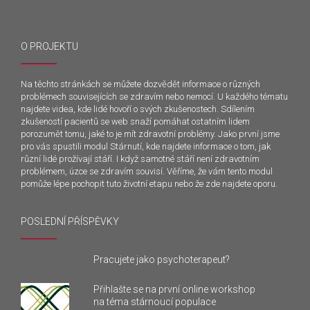
O PROJEKTU
Na těchto stránkách se můžete dozvědět informace o různých
problémech souvisejících se zdravím nebo nemocí. U každého tématu
najdete videa, kde lidé hovoří o svých zkušenostech. Sdílením
zkušeností pacientů se web snaží pomáhat ostatním lidem
porozumět tomu, jaké to je mít zdravotní problémy. Jako první jsme
pro vás spustili modul Stárnutí, kde najdete informace o tom, jak
různí lidé prožívají stáří. I když samotné stáří není zdravotním
problémem, úzce se zdravím souvisí. Věříme, že vám tento modul
pomůže lépe pochopit tuto životní etapu nebo že zde najdete oporu.
POSLEDNÍ PŘÍSPĚVKY
Pracujete jako psychoterapeut?
Přihlašte se na první online workshop
na téma stárnoucí populace