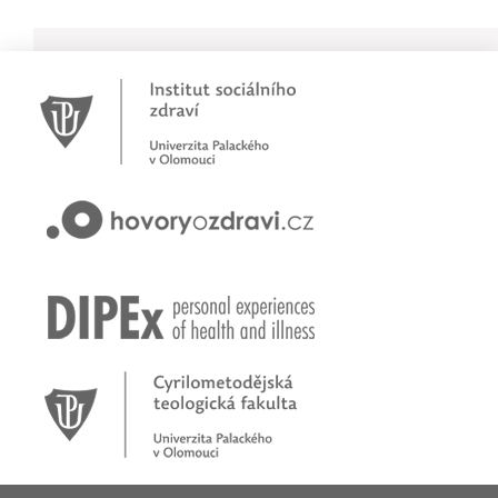
Novinky
Pracujete jako psychoterapeut?
Přihlašte se na první online workshop na téma stárnoucí
populace
Hovory o zdraví v pořadu rádia Proglas!
Zkušenosti rodičů dětí s epilepsií
Začínáme nové téma! Sluchová vada u dětí