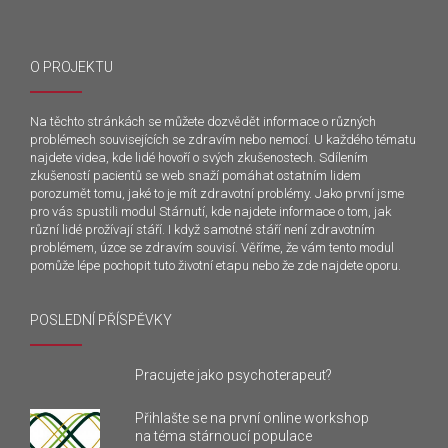
O PROJEKTU
Na těchto stránkách se můžete dozvědět informace o různých
problémech souvisejících se zdravím nebo nemocí. U každého tématu
najdete videa, kde lidé hovoří o svých zkušenostech. Sdílením
zkušeností pacientů se web snaží pomáhat ostatním lidem
porozumět tomu, jaké to je mít zdravotní problémy. Jako první jsme
pro vás spustili modul Stárnutí, kde najdete informace o tom, jak
různí lidé prožívají stáří. I když samotné stáří není zdravotním
problémem, úzce se zdravím souvisí. Věříme, že vám tento modul
pomůže lépe pochopit tuto životní etapu nebo že zde najdete oporu.
POSLEDNÍ PŘÍSPĚVKY
Pracujete jako psychoterapeut?
Přihlašte se na první online workshop
na téma stárnoucí populace