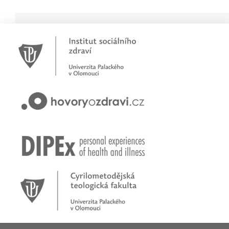
Novinky
Pracujete jako psychoterapeut?
Přihlašte se na první online workshop na téma stárnoucí
populace
Hovory o zdraví v pořadu rádia Proglas!
Zkušenosti rodičů dětí s epilepsií
Začínáme nové téma! Sluchová vada u dětí