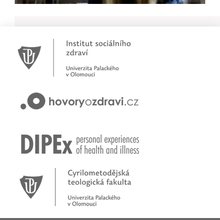
Novinky
Pracujete jako psychoterapeut?
Přihlašte se na první online workshop na téma stárnoucí
populace
Hovory o zdraví v pořadu rádia Proglas!
Zkušenosti rodičů dětí s epilepsií
Začínáme nové téma! Sluchová vada u dětí