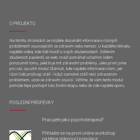
O PROJEKTU
Na těchto stránkách se můžete dozvědět informace o různých
problémech souvisejících se zdravím nebo nemocí. U každého tématu
najdete videa, kde lidé hovoří o svých zkušenostech. Sdílením
zkušeností pacientů se web snaží pomáhat ostatním lidem
porozumět tomu, jaké to je mít zdravotní problémy. Jako první jsme
pro vás spustili modul Stárnutí, kde najdete informace o tom, jak
různí lidé prožívají stáří. I když samotné stáří není zdravotním
problémem, úzce se zdravím souvisí. Věříme, že vám tento modul
pomůže lépe pochopit tuto životní etapu nebo že zde najdete oporu.
POSLEDNÍ PŘÍSPĚVKY
Pracujete jako psychoterapeut?
Přihlašte se na první online workshop
na téma stárnoucí populace