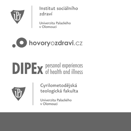
Novinky
Pracujete jako psychoterapeut?
Přihlašte se na první online workshop na téma stárnoucí
populace
Hovory o zdraví v pořadu rádia Proglas!
Zkušenosti rodičů dětí s epilepsií
Začínáme nové téma! Sluchová vada u dětí