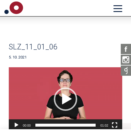
SLZ_11_01_06
5. 10. 2021
Video
přehrávač
00:00
01:02