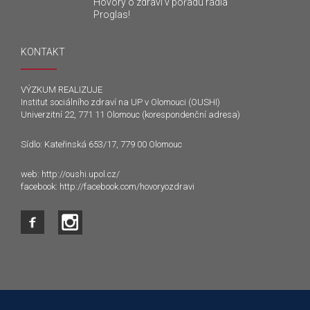
Hovory o zdraví v pořadu rádia
Proglas!
KONTAKT
VÝZKUM REALIZUJE
Institut sociálního zdraví na UP v Olomouci (OUSHI)
Univerzitní 22, 771 11 Olomouc (korespondenční adresa)
Sídlo: Kateřinská 653/17, 779 00 Olomouc
web:
http://oushi.upol.cz/
facebook:
http://facebook.com/hovoryozdravi
Tento web používá k poskytování služeb a analýze
návštěvnosti soubory cookie. Používáním tohoto webu s tím