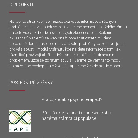
O PROJEKTU
Na těchto stránkách se můžete dozvědět informace o různých
problémech souvisejících se zdravím nebo nemocí. U každého tématu
najdete videa, kde lidé hovoří o svých zkušenostech. Sdílením
zkušeností pacientů se web snaží pomáhat ostatním lidem
porozumět tomu, jaké to je mít zdravotní problémy. Jako první jsme
pro vás spustili modul Stárnutí, kde najdete informace o tom, jak
různí lidé prožívají stáří. I když samotné stáří není zdravotním
problémem, úzce se zdravím souvisí. Věříme, že vám tento modul
pomůže lépe pochopit tuto životní etapu nebo že zde najdete oporu.
POSLEDNÍ PŘÍSPĚVKY
Pracujete jako psychoterapeut?
Přihlašte se na první online workshop
na téma stárnoucí populace