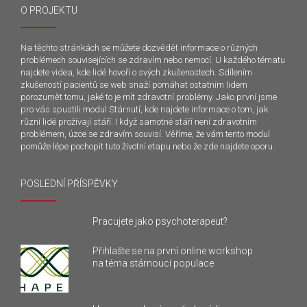
O PROJEKTU
Na těchto stránkách se můžete dozvědět informace o různých
problémech souvisejících se zdravím nebo nemocí. U každého tématu
najdete videa, kde lidé hovoří o svých zkušenostech. Sdílením
zkušeností pacientů se web snaží pomáhat ostatním lidem
porozumět tomu, jaké to je mít zdravotní problémy. Jako první jsme
pro vás spustili modul Stárnutí, kde najdete informace o tom, jak
různí lidé prožívají stáří. I když samotné stáří není zdravotním
problémem, úzce se zdravím souvisí. Věříme, že vám tento modul
pomůže lépe pochopit tuto životní etapu nebo že zde najdete oporu.
POSLEDNÍ PŘÍSPĚVKY
Pracujete jako psychoterapeut?
Přihlašte se na první online workshop
na téma stárnoucí populace