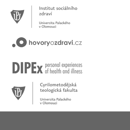
Novinky
Pracujete jako psychoterapeut?
Přihlašte se na první online workshop na téma stárnoucí
populace
Hovory o zdraví v pořadu rádia Proglas!
Zkušenosti rodičů dětí s epilepsií
Začínáme nové téma! Sluchová vada u dětí