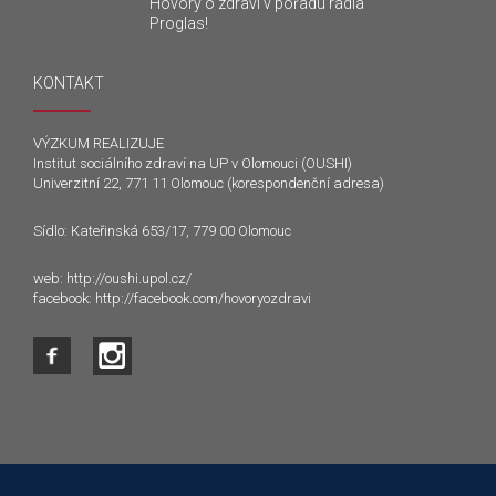
Hovory o zdraví v pořadu rádia
Proglas!
KONTAKT
VÝZKUM REALIZUJE
Institut sociálního zdraví na UP v Olomouci (OUSHI)
Univerzitní 22, 771 11 Olomouc (korespondenční adresa)
Sídlo: Kateřinská 653/17, 779 00 Olomouc
web:
http://oushi.upol.cz/
facebook:
http://facebook.com/hovoryozdravi
Tento web používá k poskytování služeb a analýze
návštěvnosti soubory cookie. Používáním tohoto webu s tím