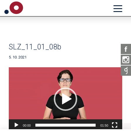
SLZ_11_01_08b
5. 10. 2021
Video
přehrávač
00:00
01:50