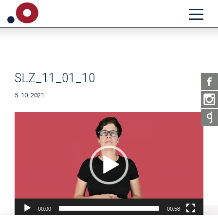
SLZ_11_01_10
5. 10. 2021
Video
přehrávač
00:00
00:58