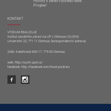
Hovory o zdraví v pořadu rádia
Proglas!
KONTAKT
VÝZKUM REALIZUJE
Institut sociálního zdraví na UP v Olomouci (OUSHI)
Univerzitní 22, 771 11 Olomouc (korespondenční adresa)
Sídlo: Kateřinská 653/17, 779 00 Olomouc
web:
http://oushi.upol.cz/
facebook:
http://facebook.com/hovoryozdravi
Tento web používá k poskytování služeb a analýze
návštěvnosti soubory cookie. Používáním tohoto webu s tím