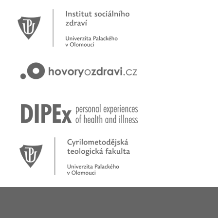
Novinky
Pracujete jako psychoterapeut?
Přihlašte se na první online workshop na téma stárnoucí
populace
Hovory o zdraví v pořadu rádia Proglas!
Zkušenosti rodičů dětí s epilepsií
Začínáme nové téma! Sluchová vada u dětí