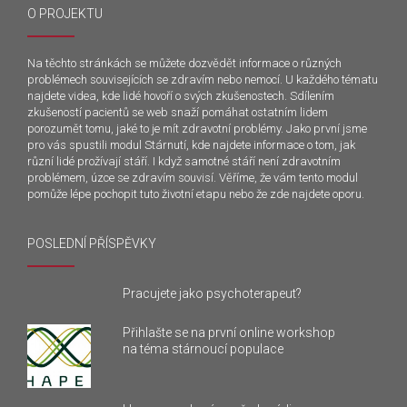
O PROJEKTU
Na těchto stránkách se můžete dozvědět informace o různých
problémech souvisejících se zdravím nebo nemocí. U každého tématu
najdete videa, kde lidé hovoří o svých zkušenostech. Sdílením
zkušeností pacientů se web snaží pomáhat ostatním lidem
porozumět tomu, jaké to je mít zdravotní problémy. Jako první jsme
pro vás spustili modul Stárnutí, kde najdete informace o tom, jak
různí lidé prožívají stáří. I když samotné stáří není zdravotním
problémem, úzce se zdravím souvisí. Věříme, že vám tento modul
pomůže lépe pochopit tuto životní etapu nebo že zde najdete oporu.
POSLEDNÍ PŘÍSPĚVKY
Pracujete jako psychoterapeut?
Přihlašte se na první online workshop
na téma stárnoucí populace