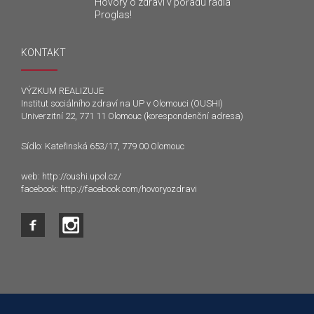
Hovory o zdraví v pořadu rádia
Proglas!
KONTAKT
VÝZKUM REALIZUJE
Institut sociálního zdraví na UP v Olomouci (OUSHI)
Univerzitní 22, 771 11 Olomouc (korespondenční adresa)
Sídlo: Kateřinská 653/17, 779 00 Olomouc
web:
http://oushi.upol.cz/
facebook:
http://facebook.com/hovoryozdravi
Tento web používá k poskytování služeb a analýze
návštěvnosti soubory cookie. Používáním tohoto webu s tím