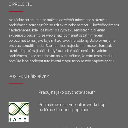
O PROJEKTU
Na těchto stránkách se můžete dozvědět informace o různých
problémech souvisejících se zdravím nebo nemocí. U každého tématu
najdete videa, kde lidé hovoří o svých zkušenostech. Sdílením
zkušeností pacientů se web snaží pomáhat ostatním lidem
porozumět tomu, jaké to je mít zdravotní problémy. Jako první jsme
pro vás spustili modul Stárnutí, kde najdete informace o tom, jak
různí lidé prožívají stáří. I když samotné stáří není zdravotním
problémem, úzce se zdravím souvisí. Věříme, že vám tento modul
pomůže lépe pochopit tuto životní etapu nebo že zde najdete oporu.
POSLEDNÍ PŘÍSPĚVKY
Pracujete jako psychoterapeut?
Přihlašte se na první online workshop
na téma stárnoucí populace