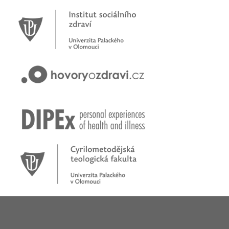
Novinky
Pracujete jako psychoterapeut?
Přihlašte se na první online workshop na téma stárnoucí
populace
Hovory o zdraví v pořadu rádia Proglas!
Zkušenosti rodičů dětí s epilepsií
Začínáme nové téma! Sluchová vada u dětí