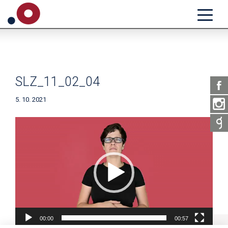
SLZ_11_02_04
5. 10. 2021
Video
přehrávač
00:00
00:57