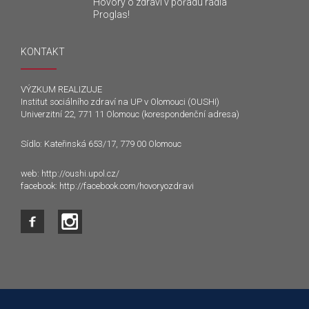
Hovory o zdraví v pořadu rádia
Proglas!
KONTAKT
VÝZKUM REALIZUJE
Institut sociálního zdraví na UP v Olomouci (OUSHI)
Univerzitní 22, 771 11 Olomouc (korespondenční adresa)
Sídlo: Kateřinská 653/17, 779 00 Olomouc
web:
http://oushi.upol.cz/
facebook:
http://facebook.com/hovoryozdravi
Tento web používá k poskytování služeb a analýze
návštěvnosti soubory cookie. Používáním tohoto webu s tím