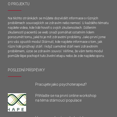
O PROJEKTU
Na těchto stránkách se můžete dozvědět informace o různých
problémech souvisejících se zdravím nebo nemocí. U každého tématu
najdete videa, kde lidé hovoří o svých zkušenostech. Sdílením
zkušeností pacientů se web snaží pomáhat ostatním lidem
porozumět tomu, jaké to je mít zdravotní problémy. Jako první jsme
pro vás spustili modul Stárnutí, kde najdete informace o tom, jak
různí lidé prožívají stáří. I když samotné stáří není zdravotním
problémem, úzce se zdravím souvisí. Věříme, že vám tento modul
pomůže lépe pochopit tuto životní etapu nebo že zde najdete oporu.
POSLEDNÍ PŘÍSPĚVKY
Pracujete jako psychoterapeut?
Přihlašte se na první online workshop
na téma stárnoucí populace