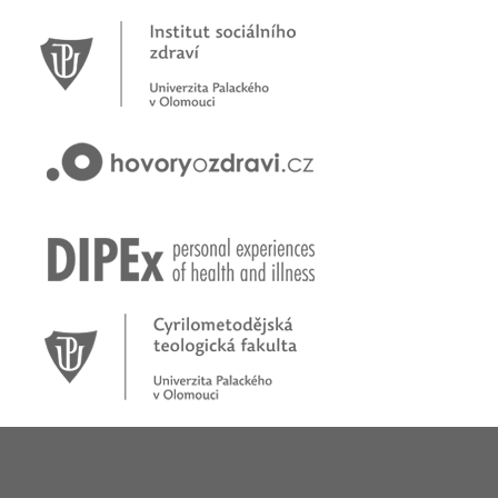
Novinky
Pracujete jako psychoterapeut?
Přihlašte se na první online workshop na téma stárnoucí
populace
Hovory o zdraví v pořadu rádia Proglas!
Zkušenosti rodičů dětí s epilepsií
Začínáme nové téma! Sluchová vada u dětí