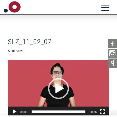
SLZ_11_02_07
5. 10. 2021
Video
přehrávač
00:00
00:36