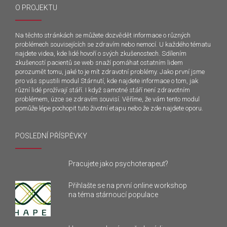
O PROJEKTU
Na těchto stránkách se můžete dozvědět informace o různých
problémech souvisejících se zdravím nebo nemocí. U každého tématu
najdete videa, kde lidé hovoří o svých zkušenostech. Sdílením
zkušeností pacientů se web snaží pomáhat ostatním lidem
porozumět tomu, jaké to je mít zdravotní problémy. Jako první jsme
pro vás spustili modul Stárnutí, kde najdete informace o tom, jak
různí lidé prožívají stáří. I když samotné stáří není zdravotním
problémem, úzce se zdravím souvisí. Věříme, že vám tento modul
pomůže lépe pochopit tuto životní etapu nebo že zde najdete oporu.
POSLEDNÍ PŘÍSPĚVKY
Pracujete jako psychoterapeut?
Přihlašte se na první online workshop
na téma stárnoucí populace