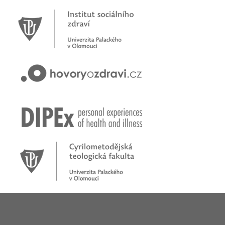
Novinky
Pracujete jako psychoterapeut?
Přihlašte se na první online workshop na téma stárnoucí
populace
Hovory o zdraví v pořadu rádia Proglas!
Zkušenosti rodičů dětí s epilepsií
Začínáme nové téma! Sluchová vada u dětí