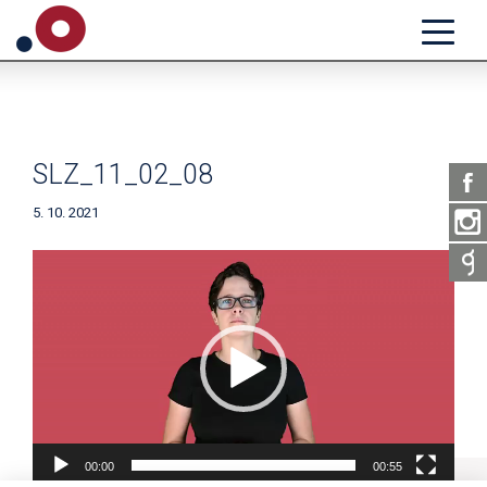
SLZ_11_02_08
5. 10. 2021
Video
přehrávač
00:00
00:55