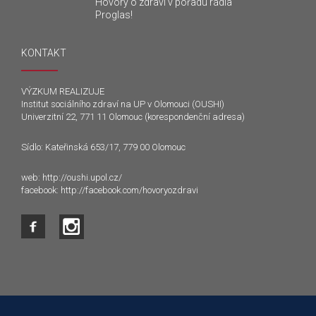
Hovory o zdraví v pořadu rádia
Proglas!
KONTAKT
VÝZKUM REALIZUJE
Institut sociálního zdraví na UP v Olomouci (OUSHI)
Univerzitní 22, 771 11 Olomouc (korespondenční adresa)
Sídlo: Kateřinská 653/17, 779 00 Olomouc
web:
http://oushi.upol.cz/
facebook:
http://facebook.com/hovoryozdravi
Tento web používá k poskytování služeb a analýze
návštěvnosti soubory cookie. Používáním tohoto webu s tím