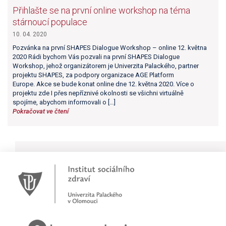
Přihlašte se na první online workshop na téma
stárnoucí populace
10. 04. 2020
Pozvánka na první SHAPES Dialogue Workshop – online 12. května
2020 Rádi bychom Vás pozvali na první SHAPES Dialogue
Workshop, jehož organizátorem je Univerzita Palackého, partner
projektu SHAPES, za podpory organizace AGE Platform
Europe. Akce se bude konat online dne 12. května 2020. Více o
projektu zde I přes nepříznivé okolnosti se všichni virtuálně
spojíme, abychom informovali o […]
Pokračovat ve čtení
Novinky
Pracujete jako psychoterapeut?
Přihlašte se na první online workshop na téma stárnoucí
populace
Hovory o zdraví v pořadu rádia Proglas!