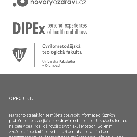
Zkušenosti rodičů dětí s epilepsií
Začínáme nové téma! Sluchová vada u dětí
O PROJEKTU
Na těchto stránkách se můžete dozvědět informace o různých
problémech souvisejících se zdravím nebo nemocí. U každého tématu
najdete videa, kde lidé hovoří o svých zkušenostech. Sdílením
zkušeností pacientů se web snaží pomáhat ostatním lidem