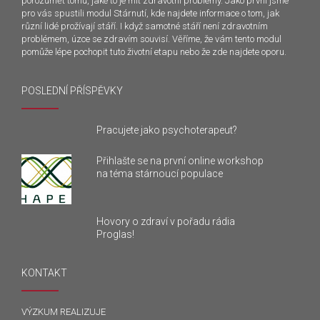
porozumět tomu, jaké to je mít zdravotní problémy. Jako první jsme
pro vás spustili modul Stárnutí, kde najdete informace o tom, jak
různí lidé prožívají stáří. I když samotné stáří není zdravotním
problémem, úzce se zdravím souvisí. Věříme, že vám tento modul
pomůže lépe pochopit tuto životní etapu nebo že zde najdete oporu.
POSLEDNÍ PŘÍSPĚVKY
Pracujete jako psychoterapeut?
Přihlašte se na první online workshop
na téma stárnoucí populace
Hovory o zdraví v pořadu rádia
Proglas!
KONTAKT
VÝZKUM REALIZUJE