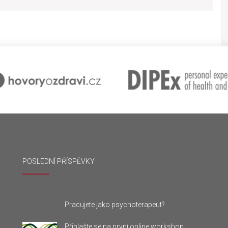
POSLEDNÍ PŘÍSPĚVKY
Pracujete jako psychoterapeut?
Přihlašte se na první online workshop