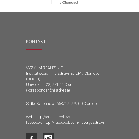
KONTAKT
VÝZKUM REALIZUJE
Institut sociálního zdraví na UP v Olomouci
(OUSHI)
Univerzitní 22, 771 11 Olomouc
(korespondenční adresa)
Sídlo: Kateřinská 653/17, 779 00 Olomouc
web:
http://oushi.upol.cz/
facebook:
http://facebook.com/hovoryozdravi