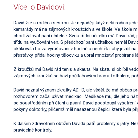
Více o Davidovi:
David žije s rodiči a sestrou. Je nejraději, když celá rodina j
kamarády má na zájmových kroužcích a ve škole. Ve škole má o
chodí žalovat paní učitelce. Svou třídní učitelku má David rád
třídu na vyučování ven. S předchozí paní učitelkou neměl David 
okřikovala ho za vyrušování v hodině a nechtěla, aby jezdil na 
přestávky, přidal hodiny tělocviku a ubral množství probírané l
Z kroužků má David rád tenis a skauta. Na skatu si oblíbil v
zájmových kroužků se baví počítačovými hrami, fotbalem, po
David neznal význam zkratky ADHD, ale věděl, že má občas 
rozhovorem začal užívat medikaci. Medikace mu, dle jeho ná
se soustředěním při čtení a psaní. David podstoupil vyšetření 
pokyny doktorky, přičemž měl nasazenou čepici, která byla při
K dalším zdravotním obtížím Davida patří problémy s játry. Ne
pravidelné kontroly.