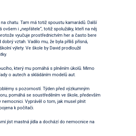
ede na chatu. Tam má totiž spoustu kamarádů. Další
všem i „nepřátele“, totiž spolužáky, kteří na něj
, protože vyučuje prostřednictvím her a často bere
dobrý vztah. Vadilo mu, že byla příliš přísná,
školní výlety. Ve škole by David prodloužil
átky.
edoucího, který mu pomáhá s plněním úkolů. Mimo
řady o autech a skládáním modelů aut.
problémy s pozorností. Týden před výzkumným
zoru, pomáhá se soustředěním ve škole, především
v nemocnici. Vyprávěl o tom, jak musel plnit
pojena k počítači.
smí jíst mastná jídla a dochází do nemocnice na