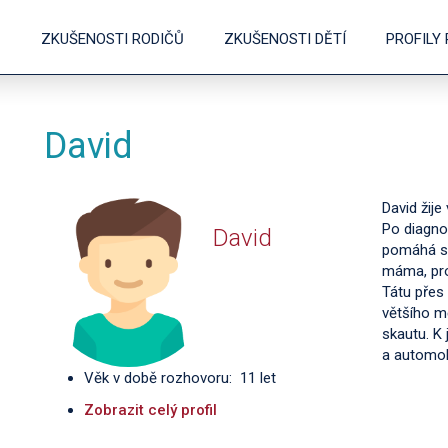
ZKUŠENOSTI RODIČŮ
ZKUŠENOSTI DĚTÍ
PROFILY
David
David žije
Po diagno
David
pomáhá se
máma, prot
Tátu přes 
většího m
skautu. K 
a automo
Věk v době rozhovoru: 11 let
Zobrazit celý profil