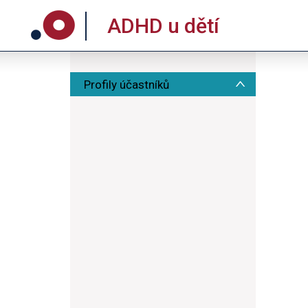
ADHD u dětí
Profily účastníků