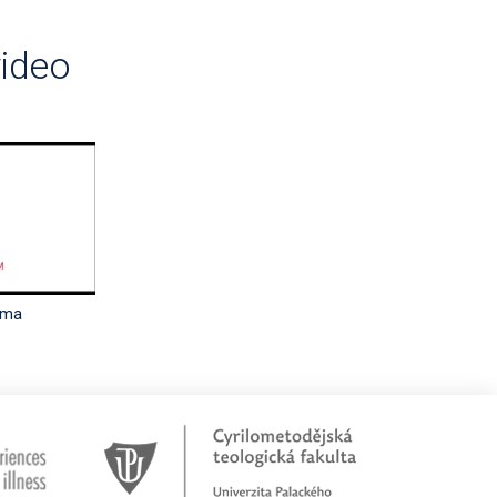
video
oma