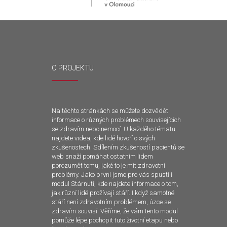
O PROJEKTU
Na těchto stránkách se můžete dozvědět
informace o různých problémech souvisejících
se zdravím nebo nemocí. U každého tématu
najdete videa, kde lidé hovoří o svých
zkušenostech. Sdílením zkušeností pacientů se
web snaží pomáhat ostatním lidem
porozumět tomu, jaké to je mít zdravotní
problémy. Jako první jsme pro vás spustili
modul Stárnutí, kde najdete informace o tom,
jak různí lidé prožívají stáří. I když samotné
stáří není zdravotním problémem, úzce se
zdravím souvisí. Věříme, že vám tento modul
pomůže lépe pochopit tuto životní etapu nebo