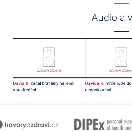
Audio a 
David K.
začal brát léky na lepší
Davida K.
mrzelo, že d
soustředění.
neposlouchal.