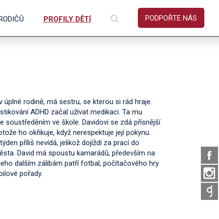
PODPOŘTE NÁS
 RODIČŮ
PROFILY DĚTÍ
 v úplné rodině, má sestru, se kterou si rád hraje.
stikování ADHD začal užívat medikaci. Ta mu
 soustředěním ve škole. Davidovi se zdá přísnější
ože ho okřikuje, když nerespektuje její pokynu.
týden příliš nevídá, jelikož dojíždí za prací do
ěsta. David má spoustu kamarádů, především na
jeho dalším zálibám patří fotbal, počítačového hry
bilové pořady.