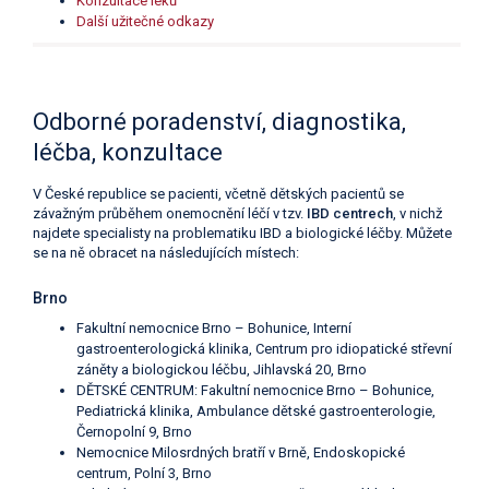
Konzultace léků
Další užitečné odkazy
Odborné poradenství, diagnostika,
léčba, konzultace
V České republice se pacienti, včetně dětských pacientů se
závažným průběhem onemocnění léčí v tzv.
IBD centrech
, v nichž
najdete specialisty na problematiku IBD a biologické léčby. Můžete
se na ně obracet na následujících místech:
Brno
Fakultní nemocnice Brno – Bohunice, Interní
gastroenterologická klinika, Centrum pro idiopatické střevní
záněty a biologickou léčbu, Jihlavská 20, Brno
DĚTSKÉ CENTRUM: Fakultní nemocnice Brno – Bohunice,
Pediatrická klinika, Ambulance dětské gastroenterologie,
Černopolní 9, Brno
Nemocnice Milosrdných bratří v Brně, Endoskopické
centrum, Polní 3, Brno