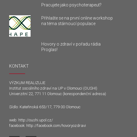
Pracujete jako psychoterapeut?
Přihlašte se na první online workshop
na téma stárnoucí populace
Hovory o zdraví v pořadu rádia
Proglas!
KONTAKT
VÝZKUM REALIZUJE
Institut sociálního zdraví na UP v Olomouci (OUSHI)
Univerzitní 22, 771 11 Olomouc (korespondenční adresa)
Sídlo: Kateřinská 653/17, 779 00 Olomouc
web:
http://oushi.upol.cz/
facebook:
http://facebook.com/hovoryozdravi