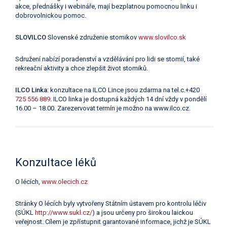
akce, přednášky i webináře, mají bezplatnou pomocnou linku i
dobrovolnickou pomoc.
SLOVILCO
Slovenské združenie stomikov
www.slovilco.sk
Sdružení nabízí poradenství a vzdělávání pro lidi se stomií, také
rekreační aktivity a chce zlepšit život stomiků.
ILCO Linka
: konzultace na ILCO Lince jsou zdarma
na tel.c.+420
725 556 889
. ILCO linka je dostupná každých 14 dní vždy v pondělí
16.00 – 18.00. Zarezervovat termín je možno na www.ilco.cz.
Konzultace léků
O lécích,
www.olecich.cz
Stránky O lécích byly vytvořeny Státním ústavem pro kontrolu léčiv
(SÚKL
http://www.sukl.cz/
) a jsou určeny pro širokou laickou
veřejnost. Cílem je zpřístupnit garantované informace, jichž je SÚKL