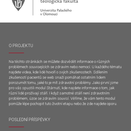
O PROJEKTU
Na těchto stránkách se můžete dozvědět informace o různých
problémech souvisejících se zdravím nebo nemocí. U každého tématu
najdete videa, kde lidé hovoří o svých zkušenostech. Sdílením
zkušeností pacientů se web snaží pomáhat ostatním lidem
porozumět tomu, jaké to je mít zdravotní problémy. Jako první jsme
pro vás spustili modul Stárnutí, kde najdete informace o tom, jak
různí lidé prožívají stáří. I když samotné stáří není zdravotním
problémem, úzce se zdravím souvisí. Věříme, že vám tento modul
pomůže lépe pochopit tuto životní etapu nebo že zde najdete oporu.
POSLEDNÍ PŘÍSPĚVKY