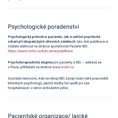
Psychologické poradenství
Psychologický průvodce pacienta
,
Jak si udržet psychické
zdraví při idiopatických střevních zánětech:
tyto dvě publikace si
můžete
stáhnout na stránce společnosti Pacienti IBD:
https://www.crohn.cz/kdo-jsme/publikace
Psychoterapeutická skupina
pro pacienty s IBD – setkává se
v Praze, přihlášení na stránce
www.crohn.cz
Součástí nemocnic, kde se věnují IBD, bývají často také pracoviště
klinických psychologů, jejichž služby lze využít po čas
hospitalizace i v rámci ambulantní péče.
Pacientské organizace/ laické