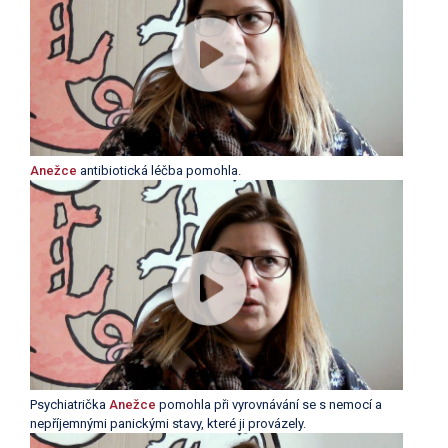
Anežce
antibiotická léčba pomohla.
Psychiatrička
Anežce
pomohla při vyrovnávání se s nemocí a
nepříjemnými panickými stavy, které ji provázely.