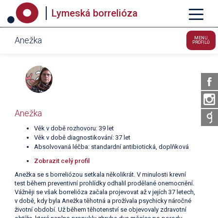
Lymeská borrelióza
Anežka
MENU
PROFILŮ
Anežka
Věk v době rozhovoru: 39 let
Věk v době diagnostikování: 37 let
Absolvovaná léčba: standardní antibiotická, doplňková
Zobrazit celý profil
Anežka se s borreliózou setkala několikrát. V minulosti krevní
test během preventivní prohlídky odhalil prodělané onemocnění.
Vážněji se však borrelióza začala projevovat až v jejích 37 letech,
v době, kdy byla Anežka těhotná a prožívala psychicky náročné
životní období. Už během těhotenství se objevovaly zdravotní