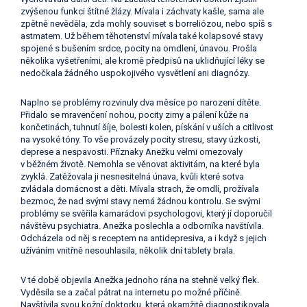
zvýšenou funkci štítné žlázy. Mívala i záchvaty kašle, sama ale
zpětně nevěděla, zda mohly souviset s borreliózou, nebo spíš s
astmatem. Už během těhotenství mívala také kolapsové stavy
spojené s bušením srdce, pocity na omdlení, únavou. Prošla
několika vyšetřeními, ale kromě předpisů na uklidňující léky se
nedočkala žádného uspokojivého vysvětlení ani diagnózy.
Naplno se problémy rozvinuly dva měsíce po narození dítěte.
Přidalo se mravenčení nohou, pocity zimy a pálení kůže na
končetinách, tuhnutí šíje, bolesti kolen, pískání v uších a citlivost
na vysoké tóny. To vše provázely pocity stresu, stavy úzkosti,
deprese a nespavosti. Příznaky Anežku velmi omezovaly
v běžném životě. Nemohla se věnovat aktivitám, na které byla
zvyklá. Zatěžovala ji nesnesitelná únava, kvůli které sotva
zvládala domácnost a děti. Mívala strach, že omdlí, prožívala
bezmoc, že nad svými stavy nemá žádnou kontrolu. Se svými
problémy se svěřila kamarádovi psychologovi, který jí doporučil
návštěvu psychiatra. Anežka poslechla a odborníka navštívila.
Odcházela od něj s receptem na antidepresiva, a i když s jejich
užíváním vnitřně nesouhlasila, několik dní tablety brala.
V té době objevila Anežka jednoho rána na stehně velký flek.
Vyděsila se a začal pátrat na internetu po možné příčině.
Navštívila svou kožní doktorku, která okamžitě diagnostikovala