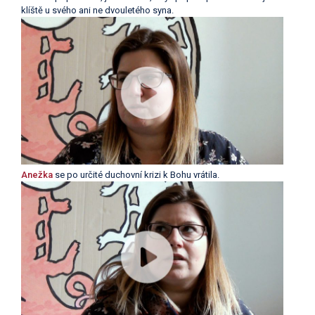
klíště u svého ani ne dvouletého syna.
Anežka
se po určité duchovní krizi k Bohu vrátila.