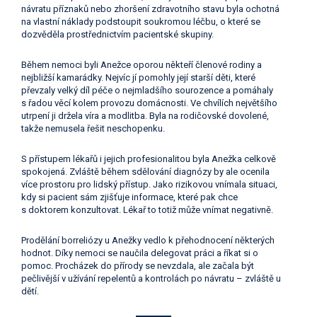
návratu příznaků nebo zhoršení zdravotního stavu byla ochotná
na vlastní náklady podstoupit soukromou léčbu, o které se
dozvěděla prostřednictvím pacientské skupiny.
Během nemoci byli Anežce oporou někteří členové rodiny a
nejbližší kamarádky. Nejvíc jí pomohly její starší děti, které
převzaly velký díl péče o nejmladšího sourozence a pomáhaly
s řadou věcí kolem provozu domácnosti. Ve chvílích největšího
utrpení ji držela víra a modlitba. Byla na rodičovské dovolené,
takže nemusela řešit neschopenku.
S přístupem lékařů i jejich profesionalitou byla Anežka celkově
spokojená. Zvláště během sdělování diagnózy by ale ocenila
více prostoru pro lidský přístup. Jako rizikovou vnímala situaci,
kdy si pacient sám zjišťuje informace, které pak chce
s doktorem konzultovat. Lékař to totiž může vnímat negativně.
Prodělání borreliózy u Anežky vedlo k přehodnocení některých
hodnot. Díky nemoci se naučila delegovat práci a říkat si o
pomoc. Procházek do přírody se nevzdala, ale začala být
pečlivější v užívání repelentů a kontrolách po návratu – zvláště u
dětí.