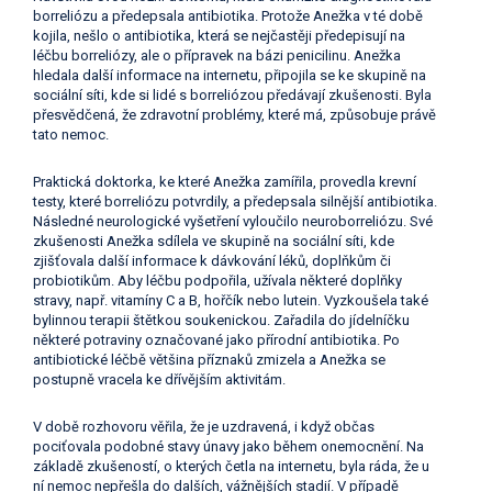
borreliózu a předepsala antibiotika. Protože Anežka v té době
kojila, nešlo o antibiotika, která se nejčastěji předepisují na
léčbu borreliózy, ale o přípravek na bázi penicilinu. Anežka
hledala další informace na internetu, připojila se ke skupině na
sociální síti, kde si lidé s borreliózou předávají zkušenosti. Byla
přesvědčená, že zdravotní problémy, které má, způsobuje právě
tato nemoc.
Praktická doktorka, ke které Anežka zamířila, provedla krevní
testy, které borreliózu potvrdily, a předepsala silnější antibiotika.
Následné neurologické vyšetření vyloučilo neuroborreliózu. Své
zkušenosti Anežka sdílela ve skupině na sociální síti, kde
zjišťovala další informace k dávkování léků, doplňkům či
probiotikům. Aby léčbu podpořila, užívala některé doplňky
stravy, např. vitamíny C a B, hořčík nebo lutein. Vyzkoušela také
bylinnou terapii štětkou soukenickou. Zařadila do jídelníčku
některé potraviny označované jako přírodní antibiotika. Po
antibiotické léčbě většina příznaků zmizela a Anežka se
postupně vracela ke dřívějším aktivitám.
V době rozhovoru věřila, že je uzdravená, i když občas
pociťovala podobné stavy únavy jako během onemocnění. Na
základě zkušeností, o kterých četla na internetu, byla ráda, že u
ní nemoc nepřešla do dalších, vážnějších stadií. V případě