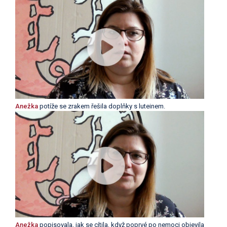
Anežka
potíže se zrakem řešila doplňky s luteinem.
Anežka
popisovala, jak se cítila, když poprvé po nemoci objevila