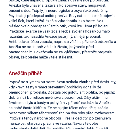
obtíže, které naplno propukly zhruba dva měsíce po porodu.
Anežka byla unavená, zažívala kolapsové stavy, nespavost,
bušení srdce. Trápily ji i neurologické a psychické problémy.
Psychiatr jí předepsal antidepresiva. Brzy nato na stehně objevila
velký flek, který kožní lékařka vyhodnotila jako borreliózu.
Následovalo předepsání antibiotik, která lze užívat při kojení.
Praktické lékařce se však zdála léčba zvolená kožařkou málo
razantní, tak nasadila Anežce ještě jiný, silnější preparát.
Antibiotická léčba zabrala, naprostá většina příznaků odezněla a
Anežka se postupně vrátila k životu, jaký vedla před
onemocněním. Považovala se za vyléčenou, přestože projevila
obavu, že borrelie může v těle stále mít.
Anežčin příběh
Poprvé se s lymeskou borreliózou setkala zhruba před devíti lety,
kdy krevní testy v rámci preventivní prohlídky odhalily, že
onemocnění prodělala. Dostala pro jistotu antibiotika, po jejichž
dobrání už borrelióze nevěnovala pozornost. Díky aktivnímu
životnímu stylu a častým pobytům v přírodě nacházela Anežka
na sobě často klíšťata. Že se s jejím tělem něco děje, začala
pozorovat během těhotenství zhruba dva roky před rozhovorem.
Prožívala tehdy náročné období – řešila dědictví po zesnulém
manželovi, starosti v práci a ve vztahu. Navíc v té době
vychovávala další děti. Na začátku těhotenství doktoři zjistili