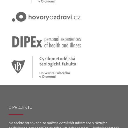
O PROJEKTU
Na těchto stránkách se můžete dozvědět informace o různých