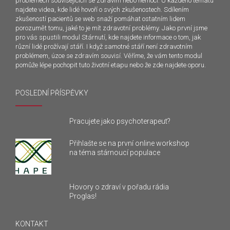
problémech souvisejících se zdravím nebo nemocí. U každého tématu
najdete videa, kde lidé hovoří o svých zkušenostech. Sdílením
zkušeností pacientů se web snaží pomáhat ostatním lidem
porozumět tomu, jaké to je mít zdravotní problémy. Jako první jsme
pro vás spustili modul Stárnutí, kde najdete informace o tom, jak
různí lidé prožívají stáří. I když samotné stáří není zdravotním
problémem, úzce se zdravím souvisí. Věříme, že vám tento modul
pomůže lépe pochopit tuto životní etapu nebo že zde najdete oporu.
POSLEDNÍ PŘÍSPĚVKY
Pracujete jako psychoterapeut?
Přihlašte se na první online workshop
na téma stárnoucí populace
Hovory o zdraví v pořadu rádia
Proglas!
KONTAKT