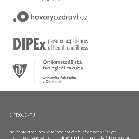
populace
Hovory o zdraví v pořadu rádia Proglas!
Zkušenosti rodičů dětí s epilepsií
Začínáme nové téma! Sluchová vada u dětí
O PROJEKTU
Na těchto stránkách se můžete dozvědět informace o různých
problémech souvisejících se zdravím nebo nemocí. U každého tématu