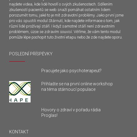
najdete videa, kde lidé hovoří o svých zkušenostech. Sdílením
zkušeností pacientů se web snaží pomáhat ostatním lidem
porozumět tomu, jaké to je mít zdravotní problémy. Jako první jsme
pro vás spustili modul Stárnutí, kde najdete informace o tom, jak
různí lidé prožívají stáří. I když samotné stáří není zdravotním
problémem, úzce se zdravím souvisí. Věříme, že vám tento modul
pomůže lépe pochopit tuto životní etapu nebo že zde najdete oporu.
POSLEDNÍ PŘÍSPĚVKY
Pracujete jako psychoterapeut?
Přihlašte se na první online workshop
na téma stárnoucí populace
Hovory o zdraví v pořadu rádia
Proglas!
KONTAKT