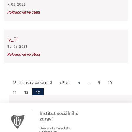
7. 02. 2022
Pokračovat ve čtení
ly_01
19. 06. 2021
Pokračovat ve čtení
13. stránka z celkem 13
« První
«
...
9
10
11
12
13
Novinky
Pracujete jako psychoterapeut?
Přihlašte se na první online workshop na téma stárnoucí