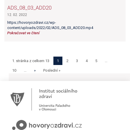
ADS_08_03_ADD20
12. 02. 2022
https://hovoryozdravi.cz/wp-
content/uploads/2022/02/ADS_08_03_ADD20.mp4
Pokračovat ve čtení
1. stránka z celkem 13
1
2
3
4
5
...
10
...
»
Poslední »
Novinky
Pracujete jako psychoterapeut?
Přihlašte se na první online workshop na téma stárnoucí
populace
Hovory o zdraví v pořadu rádia Proglas!
Zkušenosti rodičů dětí s epilepsií
Začínáme nové téma! Sluchová vada u dětí