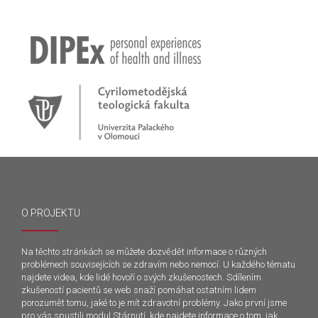
O PROJEKTU
Na těchto stránkách se můžete dozvědět informace o různých
problémech souvisejících se zdravím nebo nemocí. U každého tématu
najdete videa, kde lidé hovoří o svých zkušenostech. Sdílením
zkušeností pacientů se web snaží pomáhat ostatním lidem
porozumět tomu, jaké to je mít zdravotní problémy. Jako první jsme
pro vás spustili modul Stárnutí, kde najdete informace o tom, jak