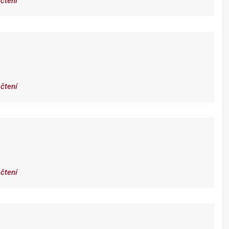
čtení
čtení
čtení