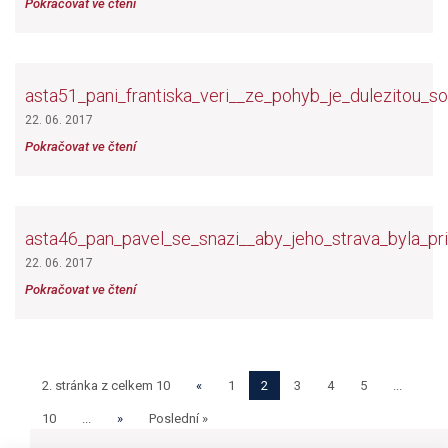
Pokračovat ve čtení
asta51_pani_frantiska_veri__ze_pohyb_je_dulezitou_s
22. 06. 2017
Pokračovat ve čtení
asta46_pan_pavel_se_snazi__aby_jeho_strava_byla_p
22. 06. 2017
Pokračovat ve čtení
2. stránka z celkem 10
«
1
2
3
4
5
...
10
...
»
Poslední »