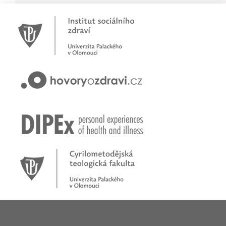
Novinky
Pracujete jako psychoterapeut?
Přihlašte se na první online workshop na téma stárnoucí popu
Hovory o zdraví v pořadu rádia Proglas!
Zkušenosti rodičů dětí s epilepsií
Začínáme nové téma! Sluchová vada u dětí