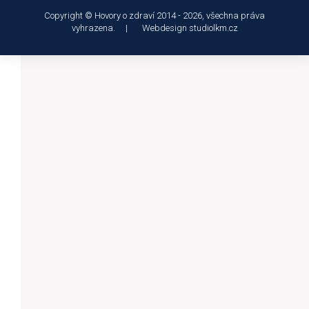
Copyright © Hovory o zdraví 2014 - 2026, všechna práva
vyhrazena. | Webdesign
studiolkm.cz