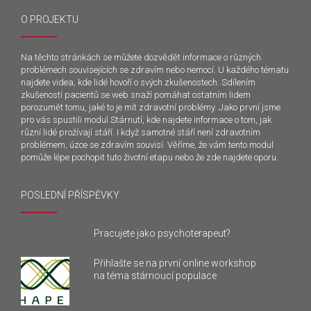
O PROJEKTU
Na těchto stránkách se můžete dozvědět informace o různých
problémech souvisejících se zdravím nebo nemocí. U každého tématu
najdete videa, kde lidé hovoří o svých zkušenostech. Sdílením
zkušeností pacientů se web snaží pomáhat ostatním lidem
porozumět tomu, jaké to je mít zdravotní problémy. Jako první jsme
pro vás spustili modul Stárnutí, kde najdete informace o tom, jak
různí lidé prožívají stáří. I když samotné stáří není zdravotním
problémem, úzce se zdravím souvisí. Věříme, že vám tento modul
pomůže lépe pochopit tuto životní etapu nebo že zde najdete oporu.
POSLEDNÍ PŘÍSPĚVKY
Pracujete jako psychoterapeut?
Přihlašte se na první online workshop
na téma stárnoucí populace