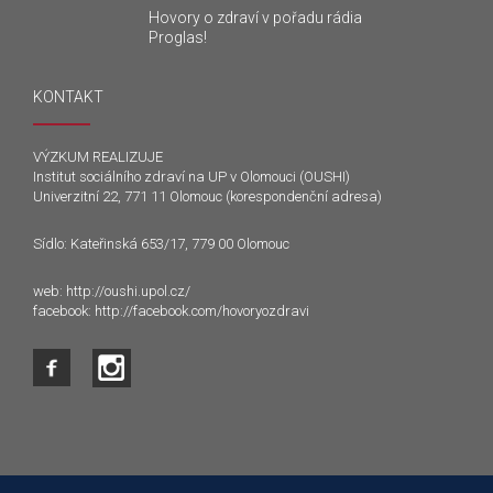
Hovory o zdraví v pořadu rádia
Proglas!
KONTAKT
VÝZKUM REALIZUJE
Institut sociálního zdraví na UP v Olomouci (OUSHI)
Univerzitní 22, 771 11 Olomouc (korespondenční adresa)
Sídlo: Kateřinská 653/17, 779 00 Olomouc
web:
http://oushi.upol.cz/
facebook:
http://facebook.com/hovoryozdravi