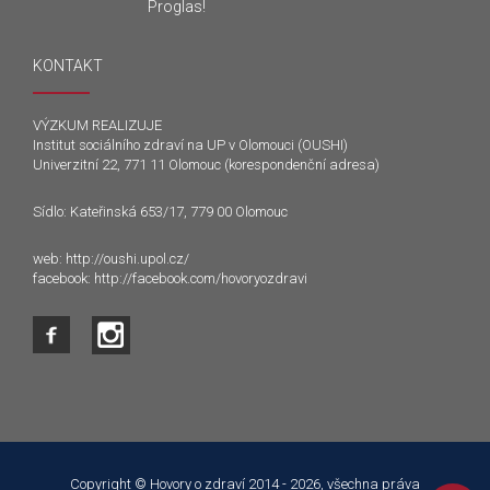
Proglas!
KONTAKT
VÝZKUM REALIZUJE
Institut sociálního zdraví na UP v Olomouci (OUSHI)
Univerzitní 22, 771 11 Olomouc (korespondenční adresa)
Sídlo: Kateřinská 653/17, 779 00 Olomouc
web:
http://oushi.upol.cz/
facebook:
http://facebook.com/hovoryozdravi
Tento web používá k poskytování služeb a analýze
návštěvnosti soubory cookie. Používáním tohoto webu s tím
souhlasíte.
Copyright © Hovory o zdraví 2014 - 2026, všechna práva