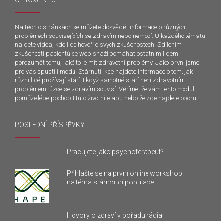
O PROJEKTU
Na těchto stránkách se můžete dozvědět informace o různých
problémech souvisejících se zdravím nebo nemocí. U každého tématu
najdete videa, kde lidé hovoří o svých zkušenostech. Sdílením
zkušeností pacientů se web snaží pomáhat ostatním lidem
porozumět tomu, jaké to je mít zdravotní problémy. Jako první jsme
pro vás spustili modul Stárnutí, kde najdete informace o tom, jak
různí lidé prožívají stáří. I když samotné stáří není zdravotním
problémem, úzce se zdravím souvisí. Věříme, že vám tento modul
pomůže lépe pochopit tuto životní etapu nebo že zde najdete oporu.
POSLEDNÍ PŘÍSPĚVKY
Pracujete jako psychoterapeut?
Přihlašte se na první online workshop
na téma stárnoucí populace
Hovory o zdraví v pořadu rádia