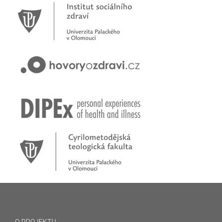
Novinky
Pracujete jako psychoterapeut?
Přihlašte se na první online workshop na téma stárnoucí
populace
Hovory o zdraví v pořadu rádia Proglas!
Zkušenosti rodičů dětí s epilepsií
Začínáme nové téma! Sluchová vada u dětí