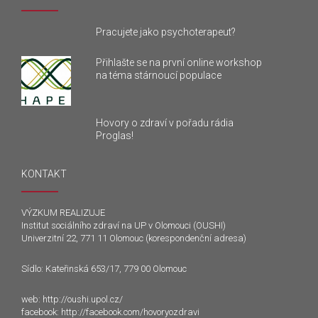
Pracujete jako psychoterapeut?
Přihlašte se na první online workshop
na téma stárnoucí populace
Hovory o zdraví v pořadu rádia
Proglas!
KONTAKT
VÝZKUM REALIZUJE
Institut sociálního zdraví na UP v Olomouci (OUSHI)
Univerzitní 22, 771 11 Olomouc (korespondenční adresa)
Sídlo: Kateřinská 653/17, 779 00 Olomouc
web:
http://oushi.upol.cz/
facebook:
http://facebook.com/hovoryozdravi