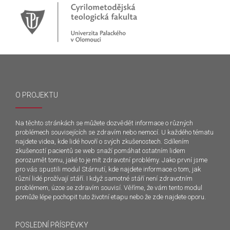
O PROJEKTU
Na těchto stránkách se můžete dozvědět informace o různých
problémech souvisejících se zdravím nebo nemocí. U každého tématu
najdete videa, kde lidé hovoří o svých zkušenostech. Sdílením
zkušeností pacientů se web snaží pomáhat ostatním lidem
porozumět tomu, jaké to je mít zdravotní problémy. Jako první jsme
pro vás spustili modul Stárnutí, kde najdete informace o tom, jak
různí lidé prožívají stáří. I když samotné stáří není zdravotním
problémem, úzce se zdravím souvisí. Věříme, že vám tento modul
pomůže lépe pochopit tuto životní etapu nebo že zde najdete oporu.
POSLEDNÍ PŘÍSPĚVKY