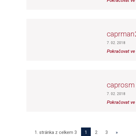
Pokračovat ve 
caprman
7. 02. 2018
Pokračovat ve 
caprosm
7. 02. 2018
Pokračovat ve 
1. stránka z celkem 3
1
2
3
»