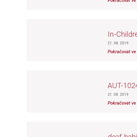
Pokračovat ve 
In-Child
21. 08. 2019
Pokračovat ve 
AUT-102
21. 08. 2019
Pokračovat ve 