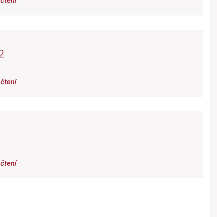
čtení
2
čtení
čtení