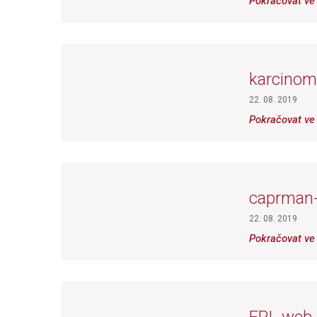
Pokračovat ve 
karcinom
22. 08. 2019
Pokračovat ve 
caprman
22. 08. 2019
Pokračovat ve 