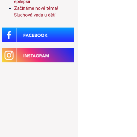
epilepsií
Začínáme nové téma!
Sluchová vada u dětí