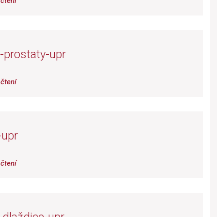
čtení
-prostaty-upr
čtení
-upr
čtení