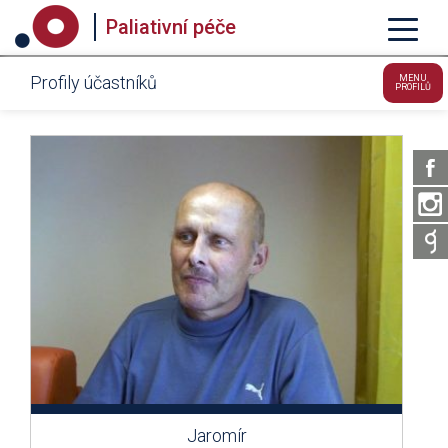
Paliativní péče
Profily účastníků
MENU
PROFILŮ
Jaromír