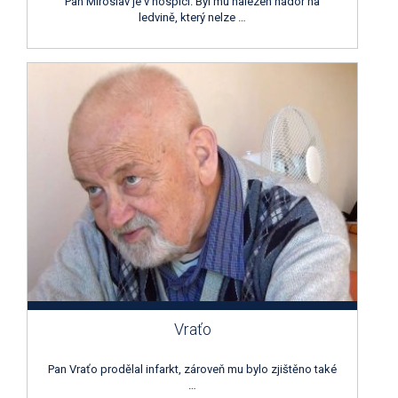
Pan Miroslav je v hospici. Byl mu nalezen nádor na
ledvině, který nelze …
Vraťo
Pan Vraťo prodělal infarkt, zároveň mu bylo zjištěno také
…