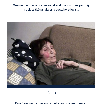
Onemocnění paní Libuše začalo rakovinou prsu, později
jí byla zjištěna rakovina tlustého střeva …
Dana
Paní Dana má zkušenost s nádorovým onemocněním