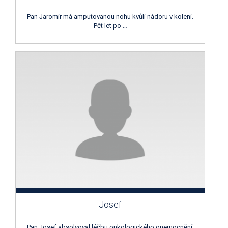
Pan Jaromír má amputovanou nohu kvůli nádoru v koleni.
Pět let po …
Josef
Pan Josef absolvoval léčbu onkologického onemocnění,