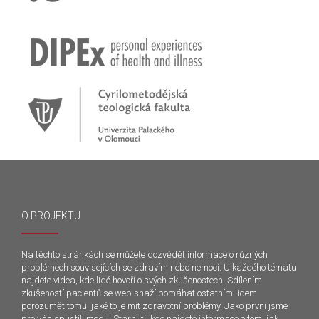
O PROJEKTU
Na těchto stránkách se můžete dozvědět informace o různých
problémech souvisejících se zdravím nebo nemocí. U každého tématu
najdete videa, kde lidé hovoří o svých zkušenostech. Sdílením
zkušeností pacientů se web snaží pomáhat ostatním lidem
porozumět tomu, jaké to je mít zdravotní problémy. Jako první jsme
pro vás spustili modul Stárnutí, kde najdete informace o tom, jak