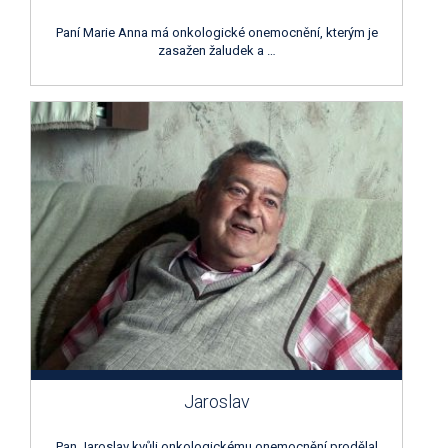
Paní Marie Anna má onkologické onemocnění, kterým je
zasažen žaludek a …
Jaroslav
Pan Jaroslav kvůli onkologickému onemocnění prodělal