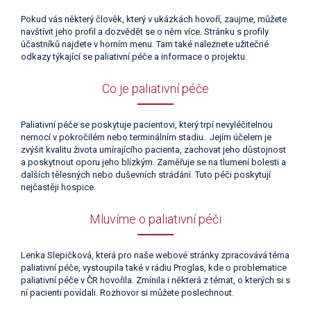
Pokud vás některý člověk, který v ukázkách hovoří, zaujme, můžete
navštívit jeho profil a dozvědět se o něm více. Stránku s profily
účastníků najdete v horním menu. Tam také naleznete užitečné
odkazy týkající se paliativní péče a informace o projektu.
Co je paliativní péče
Paliativní péče se poskytuje pacientovi, který trpí nevyléčitelnou
nemocí v pokročilém nebo terminálním stadiu. Jejím účelem je
zvýšit kvalitu života umírajícího pacienta, zachovat jeho důstojnost
a poskytnout oporu jeho blízkým. Zaměřuje se na tlumení bolesti a
dalších tělesných nebo duševních strádání. Tuto péči poskytují
nejčastěji hospice.
Mluvíme o paliativní péči
Lenka Slepičková, která pro naše webové stránky zpracovává téma
paliativní péče, vystoupila také v rádiu Proglas, kde o problematice
paliativní péče v ČR hovořila. Zmínila i některá z témat, o kterých si s
ní pacienti povídali. Rozhovor si můžete poslechnout.