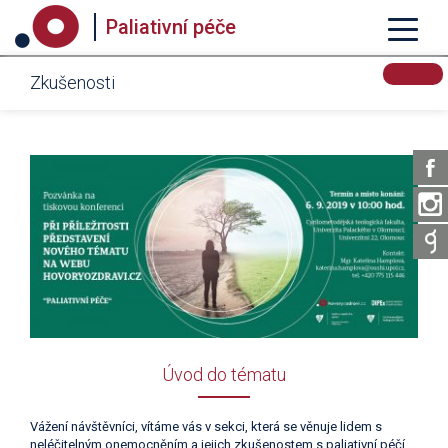
Paliativní péče
Zkušenosti
Úvod do tématu
Vážení návštěvníci, vítáme vás v sekci, která se věnuje lidem s
neléčitelným onemocněním a jejich zkušenostem s paliativní péčí.