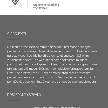
O PROJEKTU
Na těchto stránkách se můžete dozvědět informace o různých
problémech souvisejících se zdravím nebo nemocí. U každého tématu
najdete videa, kde lidé hovoří o svých zkušenostech. Sdílením
zkušeností pacientů se web snaží pomáhat ostatním lidem
porozumět tomu, jaké to je mít zdravotní problémy. Jako první jsme
pro vás spustili modul Stárnutí, kde najdete informace o tom, jak
různí lidé prožívají stáří. I když samotné stáří není zdravotním
problémem, úzce se zdravím souvisí. Věříme, že vám tento modul
pomůže lépe pochopit tuto životní etapu nebo že zde najdete oporu.
POSLEDNÍ PŘÍSPĚVKY