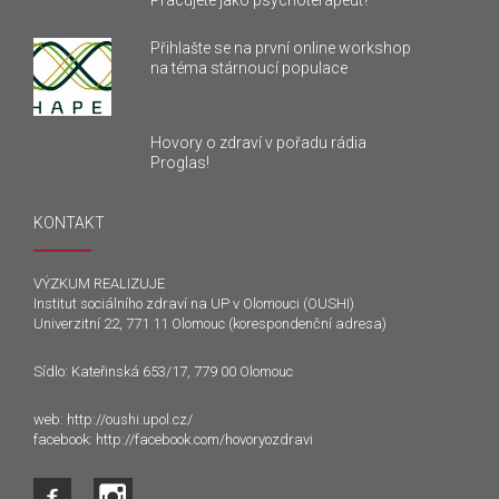
Pracujete jako psychoterapeut?
Přihlašte se na první online workshop
na téma stárnoucí populace
Hovory o zdraví v pořadu rádia
Proglas!
KONTAKT
VÝZKUM REALIZUJE
Institut sociálního zdraví na UP v Olomouci (OUSHI)
Univerzitní 22, 771 11 Olomouc (korespondenční adresa)
Sídlo: Kateřinská 653/17, 779 00 Olomouc
web:
http://oushi.upol.cz/
facebook:
http://facebook.com/hovoryozdravi