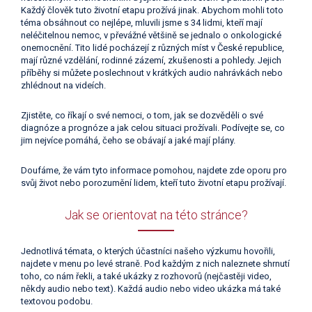
Každý člověk tuto životní etapu prožívá jinak. Abychom mohli toto
téma obsáhnout co nejlépe, mluvili jsme s 34 lidmi, kteří mají
neléčitelnou nemoc, v převážné většině se jednalo o onkologické
onemocnění. Tito lidé pocházejí z různých míst v České republice,
mají různé vzdělání, rodinné zázemí, zkušenosti a pohledy. Jejich
příběhy si můžete poslechnout v krátkých audio nahrávkách nebo
zhlédnout na videích.
Zjistěte, co říkají o své nemoci, o tom, jak se dozvěděli o své
diagnóze a prognóze a jak celou situaci prožívali. Podívejte se, co
jim nejvíce pomáhá, čeho se obávají a jaké mají plány.
Doufáme, že vám tyto informace pomohou, najdete zde oporu pro
svůj život nebo porozumění lidem, kteří tuto životní etapu prožívají.
Jak se orientovat na této stránce?
Jednotlivá témata, o kterých účastníci našeho výzkumu hovořili,
najdete v menu po levé straně. Pod každým z nich naleznete shrnutí
toho, co nám řekli, a také ukázky z rozhovorů (nejčastěji video,
někdy audio nebo text). Každá audio nebo video ukázka má také
textovou podobu.