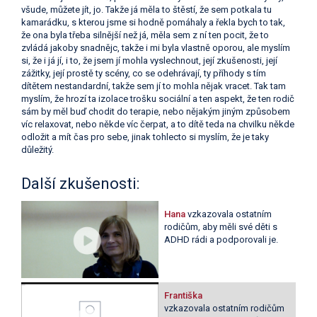
všude, můžete jít, jo. Takže já měla to štěstí, že sem potkala tu
kamarádku, s kterou jsme si hodně pomáhaly a řekla bych to tak,
že ona byla třeba silnější než já, měla sem z ní ten pocit, že to
zvládá jakoby snadnějc, takže i mi byla vlastně oporou, ale myslím
si, že i já jí, i to, že jsem jí mohla vyslechnout, její zkušenosti, její
zážitky, její prostě ty scény, co se odehrávají, ty příhody s tím
dítětem nestandardní, takže sem jí to mohla nějak vracet. Tak tam
myslím, že hrozí ta izolace trošku sociální a ten aspekt, že ten rodič
sám by měl buď chodit do terapie, nebo nějakým jiným způsobem
víc relaxovat, nebo někde víc čerpat, a to dítě teda na chvilku někde
odložit a mít čas pro sebe, jinak tohlecto si myslím, že je taky
důležitý.
Další zkušenosti:
Hana
vzkazovala ostatním
rodičům, aby měli své děti s
ADHD rádi a podporovali je.
Františka
vzkazovala ostatním rodičům