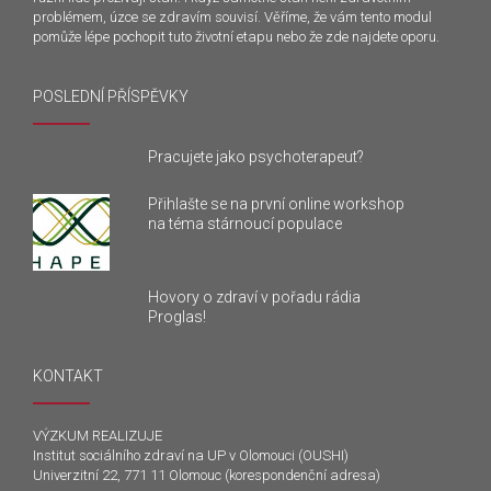
problémem, úzce se zdravím souvisí. Věříme, že vám tento modul
pomůže lépe pochopit tuto životní etapu nebo že zde najdete oporu.
POSLEDNÍ PŘÍSPĚVKY
Pracujete jako psychoterapeut?
Přihlašte se na první online workshop
na téma stárnoucí populace
Hovory o zdraví v pořadu rádia
Proglas!
KONTAKT
VÝZKUM REALIZUJE
Institut sociálního zdraví na UP v Olomouci (OUSHI)
Univerzitní 22, 771 11 Olomouc (korespondenční adresa)