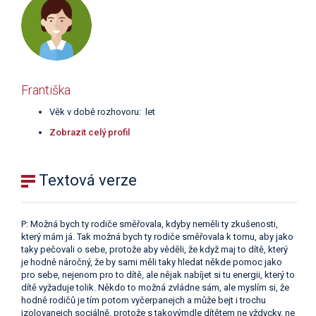
Františka
Věk v době rozhovoru: let
Zobrazit celý profil
Textová verze
P: Možná bych ty rodiče směřovala, kdyby neměli ty zkušenosti,
který mám já. Tak možná bych ty rodiče směřovala k tomu, aby jako
taky pečovali o sebe, protože aby věděli, že když maj to dítě, který
je hodně náročný, že by sami měli taky hledat někde pomoc jako
pro sebe, nejenom pro to dítě, ale nějak nabíjet si tu energii, který to
dítě vyžaduje tolik. Někdo to možná zvládne sám, ale myslím si, že
hodně rodičů je tím potom vyčerpanejch a může bejt i trochu
izolovanejch sociálně, protože s takovýmdle dítětem ne vždycky, ne