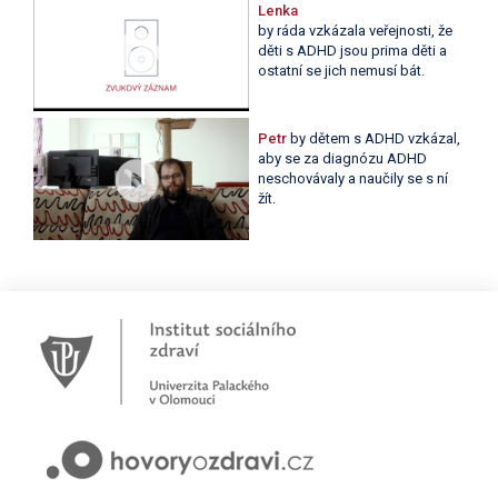
Lenka
by ráda vzkázala veřejnosti, že
děti s ADHD jsou prima děti a
ostatní se jich nemusí bát.
Petr
by dětem s ADHD vzkázal,
aby se za diagnózu ADHD
neschovávaly a naučily se s ní
žít.