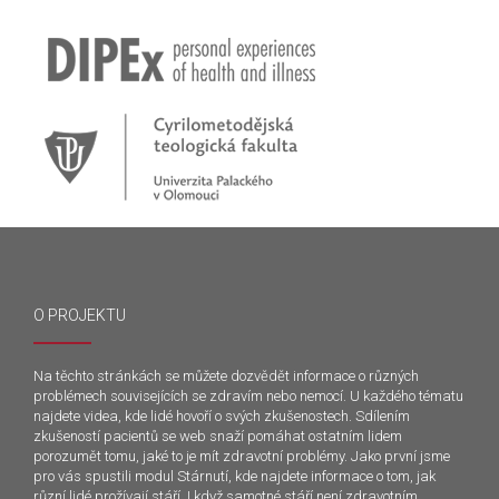
O PROJEKTU
Na těchto stránkách se můžete dozvědět informace o různých
problémech souvisejících se zdravím nebo nemocí. U každého tématu
najdete videa, kde lidé hovoří o svých zkušenostech. Sdílením
zkušeností pacientů se web snaží pomáhat ostatním lidem
porozumět tomu, jaké to je mít zdravotní problémy. Jako první jsme
pro vás spustili modul Stárnutí, kde najdete informace o tom, jak
různí lidé prožívají stáří. I když samotné stáří není zdravotním