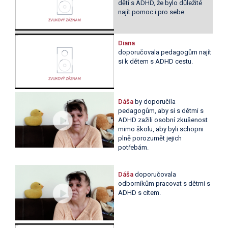
dětí s ADHD, že bylo důležité
najít pomoc i pro sebe.
Diana
doporučovala pedagogům najít
si k dětem s ADHD cestu.
Dáša
by doporučila
pedagogům, aby si s dětmi s
ADHD zažili osobní zkušenost
mimo školu, aby byli schopni
plně porozumět jejich
potřebám.
Dáša
doporučovala
odborníkům pracovat s dětmi s
ADHD s citem.