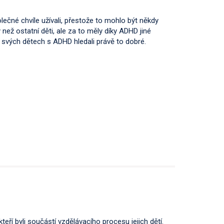
ečné chvíle užívali, přestože to mohlo být někdy
než ostatní děti, ale za to měly díky ADHD jiné
 svých dětech s ADHD hledali právě to dobré.
eří byli součástí vzdělávacího procesu jejich dětí.