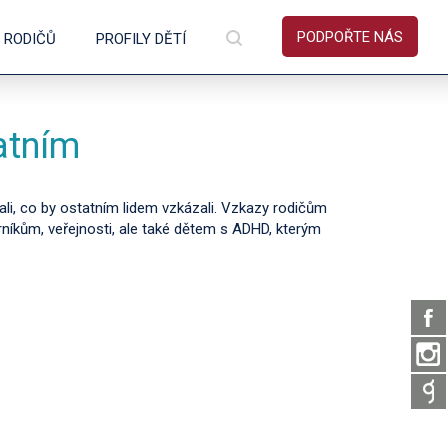
PODPOŘTE NÁS
Y RODIČŮ
PROFILY DĚTÍ
atním
li, co by ostatním lidem vzkázali. Vzkazy rodičům
íkům, veřejnosti, ale také dětem s ADHD, kterým