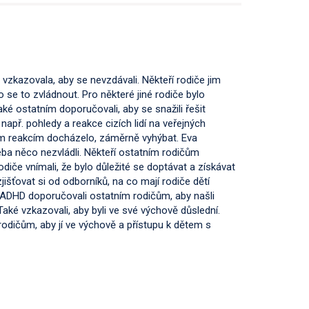
 vzkazovala, aby se nevzdávali. Někteří rodiče jim
 se to zvládnout. Pro některé jiné rodiče bylo
také ostatním doporučovali, aby se snažili řešit
i např. pohledy a reakce cizích lidí na veřejných
ým reakcím docházelo, záměrně vyhýbat. Eva
řeba něco nezvládli. Někteří ostatním rodičům
odiče vnímali, že bylo důležité se doptávat a získávat
šťovat si od odborníků, na co mají rodiče dětí
s ADHD doporučovali ostatním rodičům, aby našli
Také vzkazovali, aby byli ve své výchově důslední.
rodičům, aby jí ve výchově a přístupu k dětem s