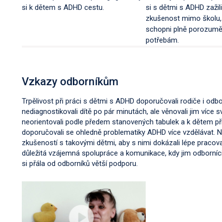
si k dětem s ADHD cestu.
si s dětmi s ADHD zažil
zkušenost mimo školu, 
schopni plně porozumět
potřebám.
Vzkazy odborníkům
Trpělivost při práci s dětmi s ADHD doporučovali rodiče i odbor
nediagnostikovali dítě po pár minutách, ale věnovali jim více 
neorientovali podle předem stanovených tabulek a k dětem při
doporučovali se ohledně problematiky ADHD více vzdělávat. N
zkušeností s takovými dětmi, aby s nimi dokázali lépe pracova
důležitá vzájemná spolupráce a komunikace, kdy jim odborníci 
si přála od odborníků větší podporu.