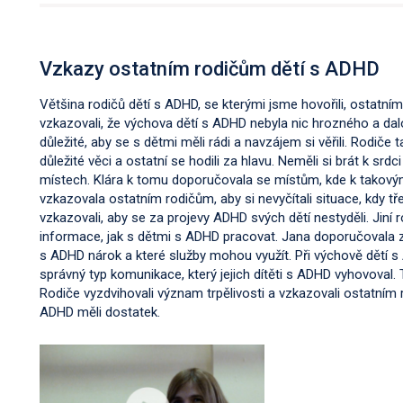
Vzkazy ostatním rodičům dětí s ADHD
Většina rodičů dětí s ADHD, se kterými jsme hovořili, ostatním
vzkazovali, že výchova dětí s ADHD nebyla nic hrozného a dalo
důležité, aby se s dětmi měli rádi a navzájem si věřili. Rodiče 
důležité věci a ostatní se hodili za hlavu. Neměli si brát k srdc
místech. Klára k tomu doporučovala se místům, kde k takov
vzkazovala ostatním rodičům, aby si nevyčítali situace, kdy t
vzkazovali, aby se za projevy ADHD svých dětí nestyděli. Jiní r
informace, jak s dětmi s ADHD pracovat. Jana doporučovala zji
s ADHD nárok a které služby mohou využít. Při výchově dětí 
správný typ komunikace, který jejich dítěti s ADHD vyhovoval. 
Rodiče vyzdvihovali význam trpělivosti a vzkazovali ostatním 
ADHD měli dostatek.