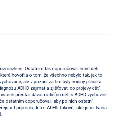
 rozmazlené. Ostatním tak doporučovali hned děti
která hovořila o tom, že všechno nebylo tak, jak to
ychované, ale v pozadí za tím byly hodiny práce a
iagnózu ADHD zajímat a zjišťovat, co projevy dětí
h místech přestali dávat rodičům dětí s ADHD výchovné
če ostatním doporučovali, aby po nich ostatní
eřejnost přijímala děti s ADHD takové, jaké jsou. Ivana
é.