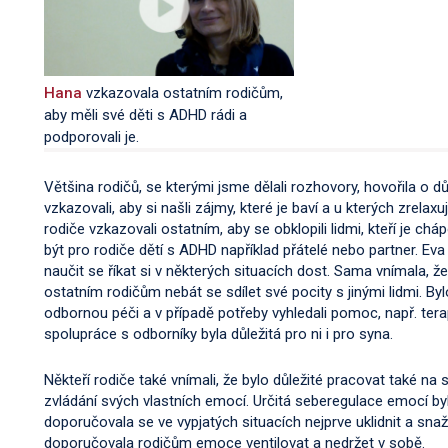
Hana
vzkazovala ostatním rodičům,
aby měli své děti s ADHD rádi a
podporovali je.
Většina rodičů, se kterými jsme dělali rozhovory, hovořila o 
vzkazovali, aby si našli zájmy, které je baví a u kterých zrelax
rodiče vzkazovali ostatním, aby se obklopili lidmi, kteří je ch
být pro rodiče dětí s ADHD například přátelé nebo partner. Ev
naučit se říkat si v některých situacích dost. Sama vnímala, ž
ostatním rodičům nebát se sdílet své pocity s jinými lidmi. By
odbornou péči a v případě potřeby vyhledali pomoc, např. terap
spolupráce s odborníky byla důležitá pro ni i pro syna.
Někteří rodiče také vnímali, že bylo důležité pracovat také na
zvládání svých vlastních emocí. Určitá seberegulace emocí byl
doporučovala se ve vypjatých situacích nejprve uklidnit a snaž
doporučovala rodičům emoce ventilovat a nedržet v sobě.