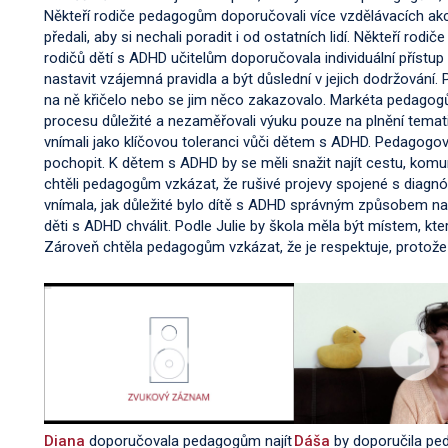
Někteří rodiče pedagogům doporučovali více vzdělávacích akc
předali, aby si nechali poradit i od ostatních lidí. Někteří rodi
rodičů dětí s ADHD učitelům doporučovala individuální přístu
nastavit vzájemná pravidla a být důslední v jejich dodržován
na ně křičelo nebo se jim něco zakazovalo. Markéta pedagogům
procesu důležité a nezaměřovali výuku pouze na plnění temat
vnímali jako klíčovou toleranci vůči dětem s ADHD. Pedagogové
pochopit. K dětem s ADHD by se měli snažit najít cestu, komuni
chtěli pedagogům vzkázat, že rušivé projevy spojené s diagn
vnímala, jak důležité bylo dítě s ADHD správným způsobem
děti s ADHD chválit. Podle Julie by škola měla být místem, kt
Zároveň chtěla pedagogům vzkázat, že je respektuje, protože
Diana
doporučovala pedagogům najít
Dáša
by doporučila pe