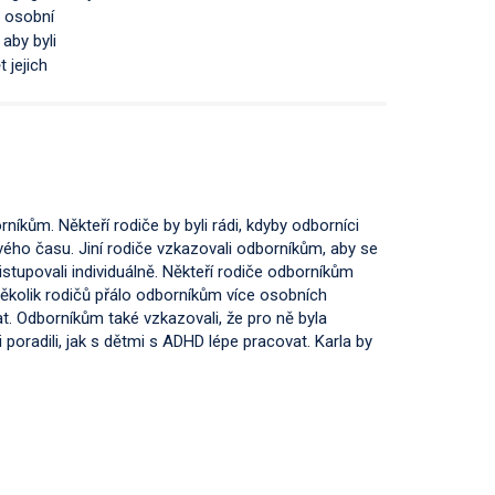
i osobní
aby byli
 jejich
níkům. Někteří rodiče by byli rádi, kdyby odborníci
svého času. Jiní rodiče vzkazovali odborníkům, aby se
stupovali individuálně. Někteří rodiče odborníkům
ěkolik rodičů přálo odborníkům více osobních
t. Odborníkům také vzkazovali, že pro ně byla
poradili, jak s dětmi s ADHD lépe pracovat. Karla by