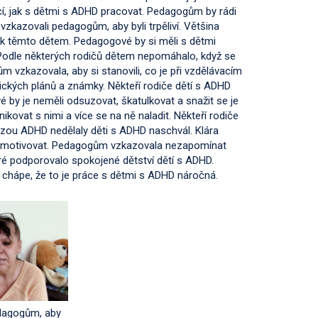
í, jak s dětmi s ADHD pracovat. Pedagogům by rádi
če vzkazovali pedagogům, aby byli trpěliví. Většina
p k těmto dětem. Pedagogové by si měli s dětmi
í. Podle některých rodičů dětem nepomáhalo, když se
 vzkazovala, aby si stanovili, co je při vzdělávacím
ických plánů a známky. Někteří rodiče dětí s ADHD
 by je neměli odsuzovat, škatulkovat a snažit se je
kovat s nimi a více se na ně naladit. Někteří rodiče
ózou ADHD nedělaly děti s ADHD naschvál. Klára
 namotivovat. Pedagogům vzkazovala nezapomínat
eré podporovalo spokojené dětství dětí s ADHD.
 chápe, že to je práce s dětmi s ADHD náročná.
dagogům, aby