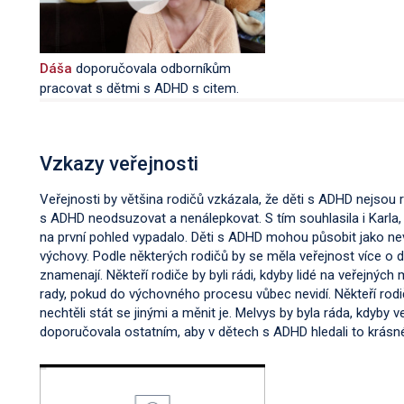
Dáša
doporučovala odborníkům
pracovat s dětmi s ADHD s citem.
Vzkazy veřejnosti
Veřejnosti by většina rodičů vzkázala, že děti s ADHD nejsou
s ADHD neodsuzovat a nenálepkovat. S tím souhlasila i Karla, 
na první pohled vypadalo. Děti s ADHD mohou působit jako nev
výchovy. Podle některých rodičů by se měla veřejnost více o d
znamenají. Někteří rodiče by byli rádi, kdyby lidé na veřejnýc
rady, pokud do výchovného procesu vůbec nevidí. Někteří rodi
nechtěli stát se jinými a měnit je. Melvys by byla ráda, kdyby v
doporučovala ostatním, aby v dětech s ADHD hledali to krásn