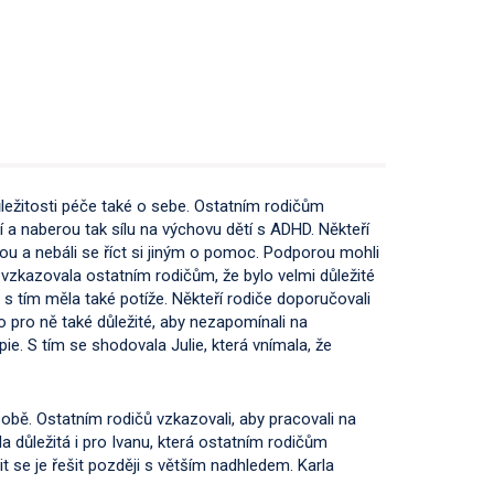
důležitosti péče také o sebe. Ostatním rodičům
ují a naberou tak sílu na výchovu dětí s ADHD. Někteří
ápou a nebáli se říct si jiným o pomoc. Podporou mohli
a vzkazovala ostatním rodičům, že bylo velmi důležité
e s tím měla také potíže. Někteří rodiče doporučovali
lo pro ně také důležité, aby nezapomínali na
ie. S tím se shodovala Julie, která vnímala, že
 sobě. Ostatním rodičů vzkazovali, aby pracovali na
a důležitá i pro Ivanu, která ostatním rodičům
it se je řešit později s větším nadhledem. Karla