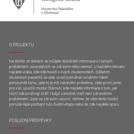
O PROJEKTU
Na těchto stránkách se můžete dozvědět informace o různých
problémech souvisejících se zdravím nebo nemocí. U každého tématu
najdete videa, kde lidé hovoří o svých zkušenostech. Sdílením
zkušeností pacientů se web snaží pomáhat ostatním lidem
porozumět tomu, jaké to je mít zdravotní problémy. Jako první jsme
pro vás spustili modul Stárnutí, kde najdete informace o tom, jak
různí lidé prožívají stáří. I když samotné stáří není zdravotním
problémem, úzce se zdravím souvisí. Věříme, že vám tento modul
pomůže lépe pochopit tuto životní etapu nebo že zde najdete oporu.
POSLEDNÍ PŘÍSPĚVKY