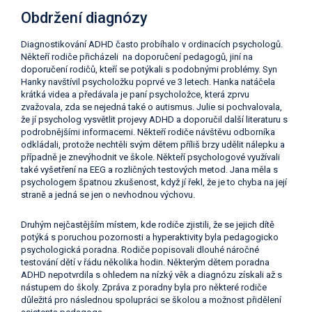
Obdržení diagnózy
Diagnostikování ADHD často probíhalo v ordinacích psychologů.
Někteří rodiče přicházeli na doporučení pedagogů, jiní na
doporučení rodičů, kteří se potýkali s podobnými problémy. Syn
Hanky navštívil psycholožku poprvé ve 3 letech. Hanka natáčela
krátká videa a předávala je paní psycholožce, která zprvu
zvažovala, zda se nejedná také o autismus. Julie si pochvalovala,
že jí psycholog vysvětlit projevy ADHD a doporučil další literaturu s
podrobnějšími informacemi. Někteří rodiče návštěvu odborníka
odkládali, protože nechtěli svým dětem příliš brzy udělit nálepku a
případně je znevýhodnit ve škole. Někteří psychologové využívali
také vyšetření na EEG a rozličných testových metod. Jana měla s
psychologem špatnou zkušenost, když jí řekl, že je to chyba na její
straně a jedná se jen o nevhodnou výchovu.
Druhým nejčastějším místem, kde rodiče zjistili, že se jejich dítě
potýká s poruchou pozornosti a hyperaktivity byla pedagogicko
psychologická poradna. Rodiče popisovali dlouhé náročné
testování dětí v řádu několika hodin. Některým dětem poradna
ADHD nepotvrdila s ohledem na nízký věk a diagnózu získali až s
nástupem do školy. Zpráva z poradny byla pro některé rodiče
důležitá pro následnou spolupráci se školou a možnost přidělení