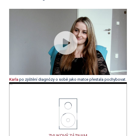
Karla
po zjištění diagnózy o sobě jako matce přestala pochybovat.