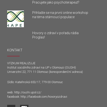
Pracujete jako psychoterapeut?
Přihlašte se na první online workshop
na téma stárnoucí populace
Hovory o zdraví v pořadu rádia
Proglas!
KONTAKT
VÝZKUM REALIZUJE
Institut sociálního zdraví na UP v Olomouci (OUSHI)
Univerzitní 22, 771 11 Olomouc (korespondenční adresa)
Sídlo: Kateřinská 653/17, 779 00 Olomouc
web:
http://oushi.upol.cz/
facebook:
http://facebook.com/hovoryozdravi