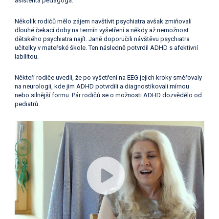
asistenta pedagoga.
Několik rodičů mělo zájem navštívit psychiatra avšak zmiňovali
dlouhé čekací doby na termín vyšetření a někdy až nemožnost
dětského psychiatra najít. Janě doporučili návštěvu psychiatra
učitelky v mateřské škole. Ten následně potvrdil ADHD s afektivní
labilitou.
Někteří rodiče uvedli, že po vyšetření na EEG jejich kroky směřovaly
na neurologii, kde jim ADHD potvrdili a diagnostikovali mírnou
nebo silnější formu. Pár rodičů se o možnosti ADHD dozvědělo od
pediatrů.