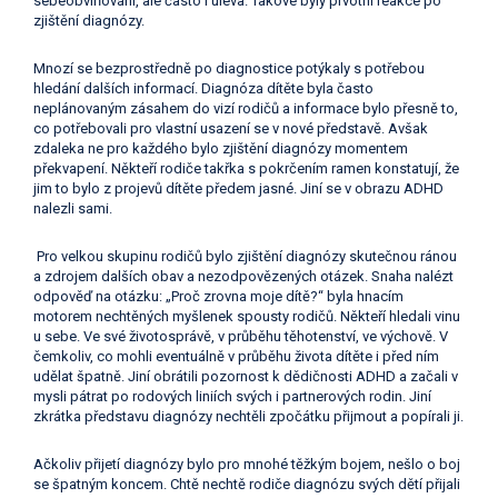
sebeobviňování, ale často i úleva. Takové byly prvotní reakce po
zjištění diagnózy.
Mnozí se bezprostředně po diagnostice potýkaly s potřebou
hledání dalších informací. Diagnóza dítěte byla často
neplánovaným zásahem do vizí rodičů a informace bylo přesně to,
co potřebovali pro vlastní usazení se v nové představě. Avšak
zdaleka ne pro každého bylo zjištění diagnózy momentem
překvapení. Někteří rodiče takřka s pokrčením ramen konstatují, že
jim to bylo z projevů dítěte předem jasné. Jiní se v obrazu ADHD
nalezli sami.
Pro velkou skupinu rodičů bylo zjištění diagnózy skutečnou ránou
a zdrojem dalších obav a nezodpovězených otázek. Snaha nalézt
odpověď na otázku: „Proč zrovna moje dítě?“ byla hnacím
motorem nechtěných myšlenek spousty rodičů. Někteří hledali vinu
u sebe. Ve své životosprávě, v průběhu těhotenství, ve výchově. V
čemkoliv, co mohli eventuálně v průběhu života dítěte i před ním
udělat špatně. Jiní obrátili pozornost k dědičnosti ADHD a začali v
mysli pátrat po rodových liniích svých i partnerových rodin. Jiní
zkrátka představu diagnózy nechtěli zpočátku přijmout a popírali ji.
Ačkoliv přijetí diagnózy bylo pro mnohé těžkým bojem, nešlo o boj
se špatným koncem. Chtě nechtě rodiče diagnózu svých dětí přijali