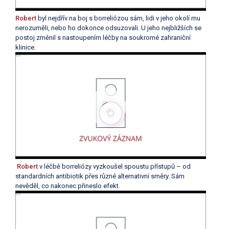
Robert
byl nejdřív na boj s borreliózou sám, lidi v jeho okolí mu
nerozuměli, nebo ho dokonce odsuzovali. U jeho nejbližších se
postoj změnil s nastoupením léčby na soukromé zahraniční
klinice.
Robert
v léčbě borreliózy vyzkoušel spoustu přístupů – od
standardních antibiotik přes různé alternativní směry. Sám
nevěděl, co nakonec přineslo efekt.