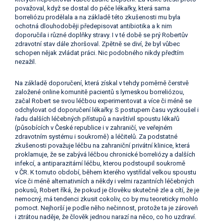
považoval, když se dostal do péče lékařky, která sama
borreliózu prodělala a na základě této zkušenosti mu byla
ochotná dlouhodoběji předepisovat antibiotika a k nim
doporučila i různé doplňky stravy. I v té době se prý Robertův
zdravotní stav dále zhoršoval. Zpětně se diví, že byl vůbec
schopen nějak zvládat práci. Nic podobného nikdy předtím
nezažil.
Na základě doporučení, která získal v tehdy poměrně čerstvě
založené online komunitě pacientů s lymeskou borreliózou,
začal Robert se svou léčbou experimentovat a více či méně se
odchylovat od doporučení lékařky. S postupem času vyzkoušel i
řadu dalších léčebných přístupů a navštívil spoustu lékařů
(působících v České republice i v zahraničí, ve veřejném
zdravotním systému i soukromě) a léčitelů. Za podstatné
zkušenosti považuje léčbu na zahraniční privátní klinice, která
proklamuje, že se zabývá léčbou chronické borreliózy a dalších
infekcí, a antiparazitární léčbu, kterou podstoupil soukromě
v ČR. K tomuto období, během kterého vystřídal velkou spoustu
více či méně alternativních a někdy i velmi razantních léčebných
pokusů, Robert říká, že pokud je člověku skutečně zle a cítí, že je
nemocný, má tendenci zkusit cokoliv, co by mu teoreticky mohlo
pomoct. Nejhorší je podle něho nečinnost, protože ta je zároveň
i ztrátou naděje, že člověk jednou narazí na něco, co ho uzdraví.