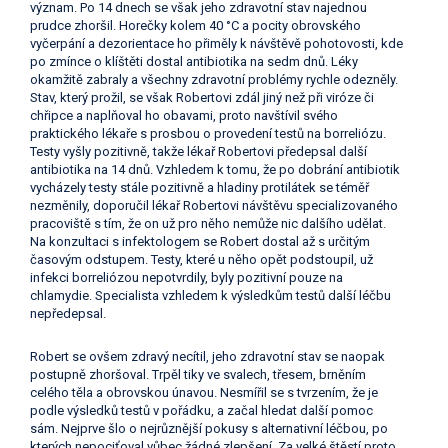
význam. Po 14 dnech se však jeho zdravotní stav najednou
prudce zhoršil. Horečky kolem 40 °C a pocity obrovského
vyčerpání a dezorientace ho přiměly k návštěvě pohotovosti, kde
po zmínce o klíštěti dostal antibiotika na sedm dnů. Léky
okamžitě zabraly a všechny zdravotní problémy rychle odezněly.
Stav, který prožil, se však Robertovi zdál jiný než při viróze či
chřipce a naplňoval ho obavami, proto navštívil svého
praktického lékaře s prosbou o provedení testů na borreliózu.
Testy vyšly pozitivně, takže lékař Robertovi předepsal další
antibiotika na 14 dnů. Vzhledem k tomu, že po dobrání antibiotik
vycházely testy stále pozitivně a hladiny protilátek se téměř
nezměnily, doporučil lékař Robertovi návštěvu specializovaného
pracoviště s tím, že on už pro něho nemůže nic dalšího udělat.
Na konzultaci s infektologem se Robert dostal až s určitým
časovým odstupem. Testy, které u něho opět podstoupil, už
infekci borreliózou nepotvrdily, byly pozitivní pouze na
chlamydie. Specialista vzhledem k výsledkům testů další léčbu
nepředepsal.
Robert se ovšem zdravý necítil, jeho zdravotní stav se naopak
postupně zhoršoval. Trpěl tiky ve svalech, třesem, brněním
celého těla a obrovskou únavou. Nesmířil se s tvrzením, že je
podle výsledků testů v pořádku, a začal hledat další pomoc
sám. Nejprve šlo o nejrůznější pokusy s alternativní léčbou, po
kterých nepociťoval vůbec žádné zlepšení. Za velké štěstí proto