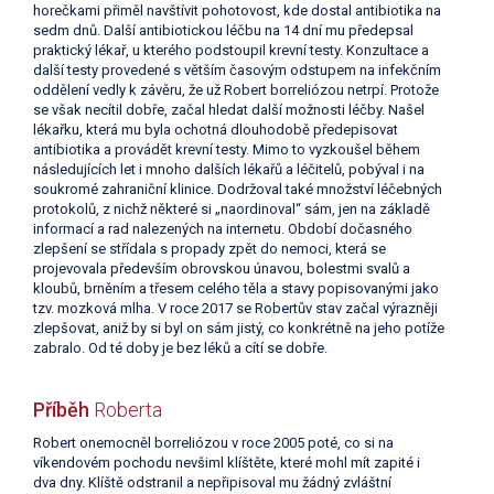
horečkami přiměl navštívit pohotovost, kde dostal antibiotika na
sedm dnů. Další antibiotickou léčbu na 14 dní mu předepsal
praktický lékař, u kterého podstoupil krevní testy. Konzultace a
další testy provedené s větším časovým odstupem na infekčním
oddělení vedly k závěru, že už Robert borreliózou netrpí. Protože
se však necítil dobře, začal hledat další možnosti léčby. Našel
lékařku, která mu byla ochotná dlouhodobě předepisovat
antibiotika a provádět krevní testy. Mimo to vyzkoušel během
následujících let i mnoho dalších lékařů a léčitelů, pobýval i na
soukromé zahraniční klinice. Dodržoval také množství léčebných
protokolů, z nichž některé si „naordinoval“ sám, jen na základě
informací a rad nalezených na internetu. Období dočasného
zlepšení se střídala s propady zpět do nemoci, která se
projevovala především obrovskou únavou, bolestmi svalů a
kloubů, brněním a třesem celého těla a stavy popisovanými jako
tzv. mozková mlha. V roce 2017 se Robertův stav začal výrazněji
zlepšovat, aniž by si byl on sám jistý, co konkrétně na jeho potíže
zabralo. Od té doby je bez léků a cítí se dobře.
Příběh
Roberta
Robert onemocněl borreliózou v roce 2005 poté, co si na
víkendovém pochodu nevšiml klíštěte, které mohl mít zapité i
dva dny. Klíště odstranil a nepřipisoval mu žádný zvláštní