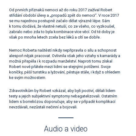
Od prvních příznaků nemoci až do roku 2017 zažíval Robert
střídání období úlevy a „propadů zpět do nemoci“. V roce 2017
se mu najednou postupně začalo dělat výrazně lépe. Sám
k tomu dodává, že vlastně netuší, co ze všeho, co vyzkoušel,
zabralo nebo zda to byla kombinace více věcí. Od té doby je
však po mnoha letech zcela bez léků a cítí se dobře.
Nemoc Roberta naštěstí nikdy nepřipravila o sílu a schopnost
alespoň nějak pracovat. Ovlivnila však jeho vztahy s kamarády a
možná přispěla i k rozpadu manželství. Naproti tomu získal
Robert nové přátele mezi lidmi se stejnými potížemi. Svoje
koníčky, pěší turistiku a lyžování, pěstuje stále, i když s ohledem
ke svým možnostem.
Zdravotníkům by Robert vzkázal, aby byli poctiví, dělali lidem
testy a jejich subjektivní symptomy nebagatelizovali. Ostatním
lidem s borreliózou doporučuje, aby se v případě komplikací
nevzdávali, nezůstali nečinní a bojovali.
Audio a video