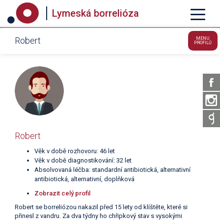
Lymeská borrelióza
Robert
MENU
PROFILŮ
Robert
Věk v době rozhovoru: 46 let
Věk v době diagnostikování: 32 let
Absolvovaná léčba: standardní antibiotická, alternativní
antibiotická, alternativní, doplňková
Zobrazit celý profil
Robert se borreliózou nakazil před 15 lety od klíštěte, které si
přinesl z vandru. Za dva týdny ho chřipkový stav s vysokými