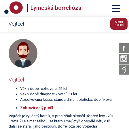
Lymeská borrelióza
Vojtěch
MENU
PROFILŮ
Vojtěch
Věk v době rozhovoru: 51 let
Věk v době diagnostikování: 51 let
Absolvovaná léčba: standardní antibiotická, doplňková
Zobrazit celý profil
Vojtěch je vyučený horník, s prací však skončil už před lety kvůli
úrazu. Žije s manželkou, se kterou mají čtyři dospělé děti, o tři
další se starají jako pěstouni. Borrelióza pro Vojtěcha