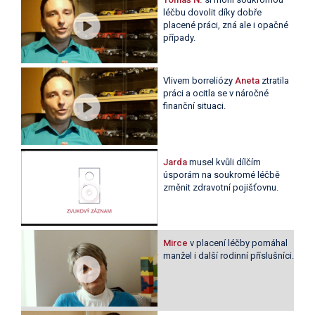
léčbu dovolit díky dobře
placené práci, zná ale i opačné
případy.
Vlivem borreliózy
Aneta
ztratila
práci a ocitla se v náročné
finanční situaci.
Jarda
musel kvůli dílčím
úsporám na soukromé léčbě
změnit zdravotní pojišťovnu.
Mirce
v placení léčby pomáhal
manžel i další rodinní příslušníci.