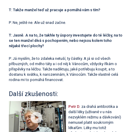
T: Takže manžel teď už pracuje a pomáhá vám s tím?
P: Ne, ještě ne. Ale už snad začne.
T: Jasně. A na to, že takhle ty úspory investujete do té léčby, na to
se ten manžel dívá s pochopením, nebo nejsou kolem toho
nějaké třecí plochy?
P: Já myslím, že to zdaleka netuší, ty částky. A já si od všech
příbuzných, od mého táty a i od něj k Vánocům, vždycky říkám o
příspěvky na léčbu. Takže nadiktuju, jaké potřebuju koupit, a to
dostanu k svátku, k narozeninám, k Vánocům. Takže vlastně celá
rodina mi to pomáhá financovat.
Další zkušenosti:
Petr D.
za drahá antibiotika a
další léky (užívané v u nás
nezvyklém režimu a dávkování)
nemusel platit soukromým
lékařům. Léky mu totiž