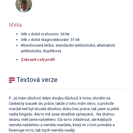
Mirka
Věk v době rozhovoru: 54 let
Věk v době diagnostikování: 51 let
Absolvovaná léčba: standardní antibiotická, alternativní
antibiotická, doplňková
Zobrazit celý profil
Textová verze
P: Já mám důchod. Mám dvojku důchod, k tomu chodím na
částečný úvazek do práce, takže z toho mám něco, a protože
manžel teď byl docela dlouhou dobu bez práce, tak jsem si ještě
našla brigádu. Ale to mě zase strašlivě vyčerpává… Na druhou
stranu, měli jsme našetřeno. Dá se to zvládnout, ale kdybych
neměla našetřeno a neměla manžela, který mi v tom pomáhá a
financuje mi to, tak bych neměla naději.