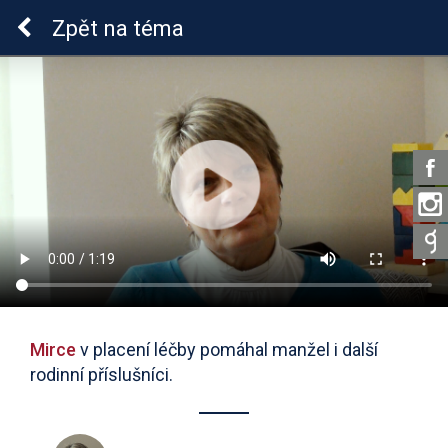
Lymeská borrelióza
Zpět
na téma
Mirce
v placení léčby pomáhal manžel i další
rodinní příslušníci.