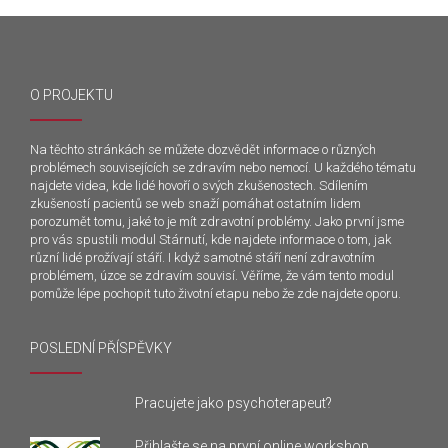
O PROJEKTU
Na těchto stránkách se můžete dozvědět informace o různých
problémech souvisejících se zdravím nebo nemocí. U každého tématu
najdete videa, kde lidé hovoří o svých zkušenostech. Sdílením
zkušeností pacientů se web snaží pomáhat ostatním lidem
porozumět tomu, jaké to je mít zdravotní problémy. Jako první jsme
pro vás spustili modul Stárnutí, kde najdete informace o tom, jak
různí lidé prožívají stáří. I když samotné stáří není zdravotním
problémem, úzce se zdravím souvisí. Věříme, že vám tento modul
pomůže lépe pochopit tuto životní etapu nebo že zde najdete oporu.
POSLEDNÍ PŘÍSPĚVKY
Pracujete jako psychoterapeut?
Přihlašte se na první online workshop