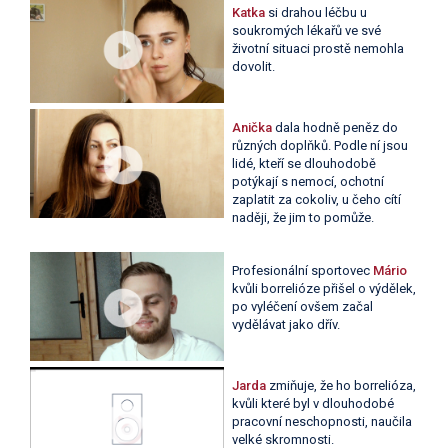
Katka
si drahou léčbu u
soukromých lékařů ve své
životní situaci prostě nemohla
dovolit.
Anička
dala hodně peněz do
různých doplňků. Podle ní jsou
lidé, kteří se dlouhodobě
potýkají s nemocí, ochotní
zaplatit za cokoliv, u čeho cítí
naději, že jim to pomůže.
Profesionální sportovec
Mário
kvůli borrelióze přišel o výdělek,
po vyléčení ovšem začal
vydělávat jako dřív.
Jarda
zmiňuje, že ho borrelióza,
kvůli které byl v dlouhodobé
pracovní neschopnosti, naučila
velké skromnosti.