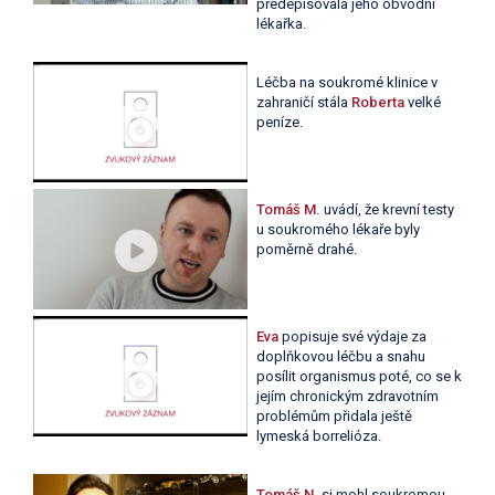
předepisovala jeho obvodní
lékařka.
Léčba na soukromé klinice v
zahraničí stála
Roberta
velké
peníze.
Tomáš M.
uvádí, že krevní testy
u soukromého lékaře byly
poměrně drahé.
Eva
popisuje své výdaje za
doplňkovou léčbu a snahu
posílit organismus poté, co se k
jejím chronickým zdravotním
problémům přidala ještě
lymeská borrelióza.
Tomáš N.
si mohl soukromou