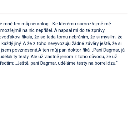
teré mně ten můj neurolog… Ke kterému samozřejmě mě
samozřejmě na nic nepřišel. A napsal mi do té zprávy
oďákovi říkala, že se teda tomu nebráním, že si myslím, že
 každý jiný. A že z toho nevyvozuju žádné závěry ještě, že si
 jsem povznesená.A ten můj pan doktor říká: „Paní Dagmar, já
ělali ty testy. Ale už vlastně jenom z toho důvodu, že už
předtím: „Ještě, paní Dagmar, uděláme testy na borreliózu.“