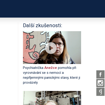
PODPOŘTE NÁS
É ODKAZY
O PROJEKTU
Další zkušenosti:
Psychiatrička
Anežce
pomohla při
vyrovnávání se s nemocí a
nepříjemnými panickými stavy, které ji
provázely.