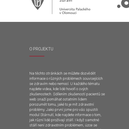
O PROJEKTU
Na těchto stránkách se můžete dozvědět
informace o různých problémech souvisejících
se zdravím nebo nemocí. U každého tématu
najdete videa, kde lidé hovoří o svých
zkušenostech. Sdílením zkušeností pacientů se
web snaží pomáhat ostatním lidem
porozumět tomu, jaké to je mít zdravotní
problémy. Jako první jsme pro vás spustili
modul Stárnutí, kde najdete informace o tom,
jak různí lidé prožívají stáří. I když samotné
stáří není zdravotním problémem, úzce se