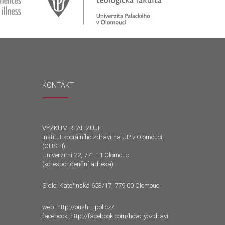
KONTAKT
VÝZKUM REALIZUJE
Institut sociálního zdraví na UP v Olomouci
(OUSHI)
Univerzitní 22, 771 11 Olomouc
(korespondenční adresa)
Sídlo: Kateřinská 653/17, 779 00 Olomouc
web:
http://oushi.upol.cz/
facebook:
http://facebook.com/hovoryozdravi