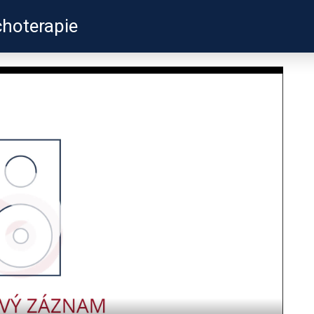
choterapie
ZKUŠENOSTI
PROFILY ÚČASTNÍKŮ
UŽITEČN