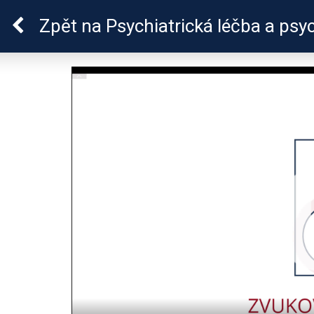
Lymeská borrelióza
Zpět
na Psychiatrická léčba a psy