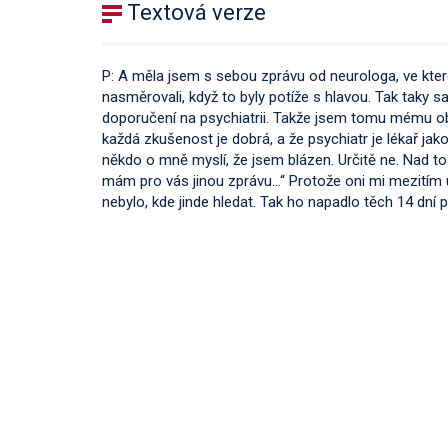
Textová verze
P: A měla jsem s sebou zprávu od neurologa, ve k
nasměrovali, když to byly potíže s hlavou. Tak taky 
doporučení na psychiatrii. Takže jsem tomu mému obv
každá zkušenost je dobrá, a že psychiatr je lékař jako
někdo o mně myslí, že jsem blázen. Určitě ne. Nad to
mám pro vás jinou zprávu…“ Protože oni mi mezitím ud
nebylo, kde jinde hledat. Tak ho napadlo těch 14 dní 