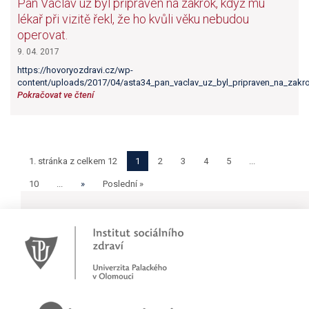
Pan Václav už byl připraven na zákrok, když mu
lékař při vizitě řekl, že ho kvůli věku nebudou
operovat.
9. 04. 2017
https://hovoryozdravi.cz/wp-
content/uploads/2017/04/asta34_pan_vaclav_uz_byl_pripraven_na_zakro
Pokračovat ve čtení
1. stránka z celkem 12
1
2
3
4
5
...
10
...
»
Poslední »
Novinky
Pracujete jako psychoterapeut?
Přihlašte se na první online workshop na téma stárnoucí popu
Hovory o zdraví v pořadu rádia Proglas!
Zkušenosti rodičů dětí s epilepsií
Začínáme nové téma! Sluchová vada u dětí