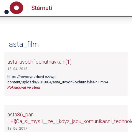
Stárnutí
asta_film
asta_uvodní ochutnávka n(1)
18. 04. 2018
https://hovoryozdravi.cz/wp-
content/uploads/2018/04/asta_uvodní-ochutnávka-n1.mp4
Pokračovat ve čtení
asta36_pan
L+í¦Ća_si_mysli__ze_i_kdyz_jsou_komunikacni_technol
19. 06. 2017