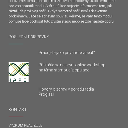
porozumět tomu, jaké to je mít zdravotní problémy. Jako první jsme
pro vás spustili modul Stárnutí, kde najdete informace o tom, jak
různí lidé prožívají stáří. I když samotné stáří není zdravotním
problémem, úzce se zdravím souvisí. Věříme, že vám tento modul
pomůže lépe pochopit tuto životní etapu nebo že zde najdete oporu.
POSLEDNÍ PŘÍSPĚVKY
Pracujete jako psychoterapeut?
Přihlašte se na první online workshop
na téma stárnoucí populace
Hovory o zdraví v pořadu rádia
Proglas!
KONTAKT
VÝZKUM REALIZUJE