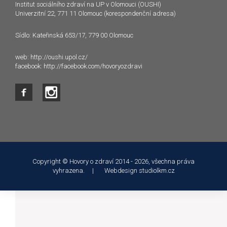
Institut sociálního zdraví na UP v Olomouci (OUSHI)
Univerzitní 22, 771 11 Olomouc (korespondenční adresa)
Sídlo: Kateřinská 653/17, 779 00 Olomouc
web:
http://oushi.upol.cz/
facebook:
http://facebook.com/hovoryozdravi
Copyright © Hovory o zdraví 2014 - 2026, všechna práva
vyhrazena. | Webdesign
studiolkm.cz