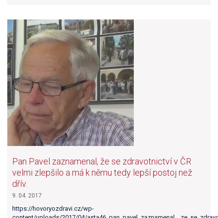
Pan Pavel zaznamenal, že se zdravotnictví v ČR
velmi zlepšilo a má k němu tedy lepší postoj než
dřív.
9. 04. 2017
https://hovoryozdravi.cz/wp-
content/uploads/2017/04/asta46_pan_pavel_zaznamenal__ze_se_zdravotn