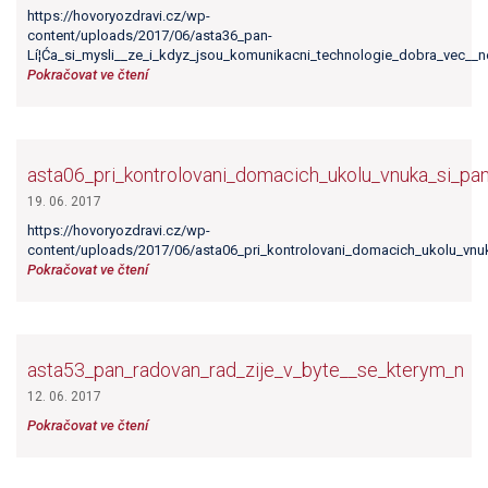
https://hovoryozdravi.cz/wp-
content/uploads/2017/06/asta36_pan-
Lí¦Ća_si_mysli__ze_i_kdyz_jsou_komunikacni_technologie_dobra_vec__ne
Pokračovat ve čtení
asta06_pri_kontrolovani_domacich_ukolu_vnuka_si_pani
19. 06. 2017
https://hovoryozdravi.cz/wp-
content/uploads/2017/06/asta06_pri_kontrolovani_domacich_ukolu_vnuka
Pokračovat ve čtení
asta53_pan_radovan_rad_zije_v_byte__se_kterym_n
12. 06. 2017
Pokračovat ve čtení