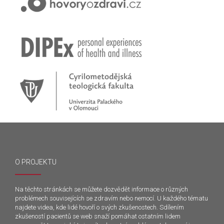
O PROJEKTU
Na těchto stránkách se můžete dozvědět informace o různých
problémech souvisejících se zdravím nebo nemocí. U každého tématu
najdete videa, kde lidé hovoří o svých zkušenostech. Sdílením
zkušeností pacientů se web snaží pomáhat ostatním lidem