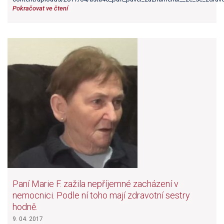
Pokračovat ve čtení
Paní Marie F. zažila nepříjemné zacházení v
nemocnici. Podle ní toho mají zdravotní sestry
hodně.
9. 04. 2017