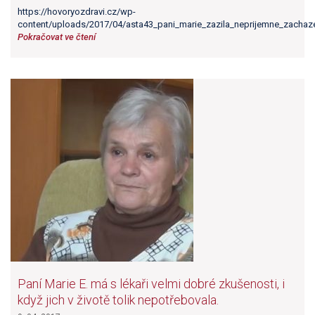
https://hovoryozdravi.cz/wp-
content/uploads/2017/04/asta43_pani_marie_zazila_neprijemne_zachaze
Pokračovat ve čtení
Paní Marie E. má s lékaři velmi dobré zkušenosti, i
když jich v životě tolik nepotřebovala.