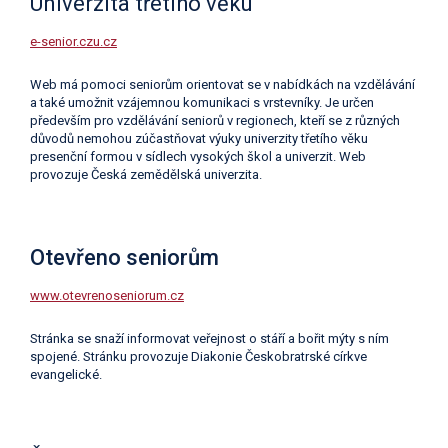
Univerzita třetího věku
e-senior.czu.cz
Web má pomoci seniorům orientovat se v nabídkách na vzdělávání
a také umožnit vzájemnou komunikaci s vrstevníky. Je určen
především pro vzdělávání seniorů v regionech, kteří se z různých
důvodů nemohou zúčastňovat výuky univerzity třetího věku
presenční formou v sídlech vysokých škol a univerzit. Web
provozuje Česká zemědělská univerzita.
Otevřeno seniorům
www.otevrenoseniorum.cz
Stránka se snaží informovat veřejnost o stáří a bořit mýty s ním
spojené. Stránku provozuje Diakonie Českobratrské církve
evangelické.