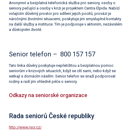
Anonymní a bezplatná telefonická služba pro seniory, osoby o
seniory pečující a osoby v krizi je projektem Centra Elpida. Nabízí
volajícím důvěrný prostor pro sdílení jejich pocitů, provází je
náročnými životními situacemi, poskytuje jim smysluplné kontakty
na další služby a instituce. Tím je podporuje v aktivním, nezávislém
a důstojném životě.
Senior telefon – 800 157 157
Tato linka důvěry poskytuje nepřetržitou a bezplatnou pomoc
seniorům v krizových situacích, když se cítí sami, nebo když se
setkají s domácím násilím. Senior telefon se snaží podporovat
rodiny a radí jim ohledně péče o seniory.
Odkazy na seniorské organizace
Rada seniorů České republiky
http://www.rscr.cz/