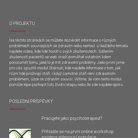
O PROJEKTU
Na těchto stránkách se můžete dozvědět informace o různých
problémech souvisejících se zdravím nebo nemocí. U každého tématu
najdete videa, kde lidé hovoří o svých zkušenostech. Sdílením
zkušeností pacientů se web snaží pomáhat ostatním lidem
porozumět tomu, jaké to je mít zdravotní problémy. Jako první jsme
pro vás spustili modul Stárnutí, kde najdete informace o tom, jak
různí lidé prožívají stáří. I když samotné stáří není zdravotním
problémem, úzce se zdravím souvisí. Věříme, že vám tento modul
pomůže lépe pochopit tuto životní etapu nebo že zde najdete oporu.
POSLEDNÍ PŘÍSPĚVKY
Pracujete jako psychoterapeut?
Přihlašte se na první online workshop
na téma stárnoucí populace