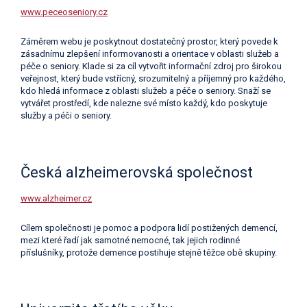
www.peceoseniory.cz
Záměrem webu je poskytnout dostatečný prostor, který povede k
zásadnímu zlepšení informovanosti a orientace v oblasti služeb a
péče o seniory. Klade si za cíl vytvořit informační zdroj pro širokou
veřejnost, který bude vstřícný, srozumitelný a příjemný pro každého,
kdo hledá informace z oblasti služeb a péče o seniory. Snaží se
vytvářet prostředí, kde nalezne své místo každý, kdo poskytuje
služby a péči o seniory.
Česká alzheimerovská společnost
www.alzheimer.cz
Cílem společnosti je pomoc a podpora lidí postižených demencí,
mezi které řadí jak samotné nemocné, tak jejich rodinné
příslušníky, protože demence postihuje stejně těžce obě skupiny.