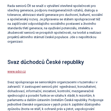
Rada seniorů ČR se snaží o vytváření otevřené společnosti pro
všechny generace, podporu mezigeneračních vztahů, dialogu a
tolerance, aktivizaci starší generace pro duchovní, kulturní, sociální
a společenský rozvoj. Je připravena se státem spolupracovat též
na zajišťování odpovídajícího sociálního postavení a životního
standardu třetí generace, na využívání potenciálu, intelektu a
zkušeností seniorů ve prospěch společnosti, na tvorbě a realizaci
projektů aktivního stárnutí české populace. Jde o nepolitickou
organizaci.
Svaz důchodců České republiky
www.sdcr.cz
Svaz spolupracuje se seniorskými organizacemi v tuzemsku i v
zahraničí. V zastoupení seniorů plní vyjednávací, konzultativní,
dohadovací, informační, iniciativní, kontrolní, mezigeneračně
sjednocující a poradní funkce ve vztahu k vládě, k rezortům, k
parlamentu a dalším ústavním činitelům České republiky. Podporuje
jednotlivé členské organizace v jejich práci k zajištění důstojného
způsobu života ve stáří, k ochraně práv a jistot, uspokojování