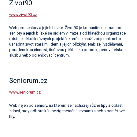
Život90
www.zivot90.cz
Web pro seniory a jejich blízké. Život90 je komunitní centrum pro
seniory a jejich blízké se sídlem v Praze. Pod hlavičkou organizace
existuje několik různých projektů, které se snaží zpříjemnit nebo
usnadnit život starším lidem a jejich blízkým. Nabízejí vzdělávání,
poradenskou činnost, tísňovou péči, linku pomoci, pečovatelskou
službu nebo odlehčovací centrum.
Seniorum.cz
www.seniorum.cz
Web nejen po seniory, na kterém se nacházejí různé tipy z oblasti
zdraví, rady odborníků, mezigenerační seznamka nebo paměťové
hry.