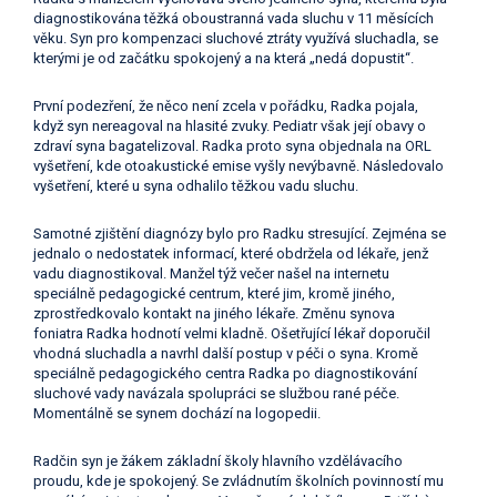
diagnostikována těžká oboustranná vada sluchu v 11 měsících
věku. Syn pro kompenzaci sluchové ztráty využívá sluchadla, se
kterými je od začátku spokojený a na která „nedá dopustit“.
První podezření, že něco není zcela v pořádku, Radka pojala,
když syn nereagoval na hlasité zvuky. Pediatr však její obavy o
zdraví syna bagatelizoval. Radka proto syna objednala na ORL
vyšetření, kde otoakustické emise vyšly nevýbavně. Následovalo
vyšetření, které u syna odhalilo těžkou vadu sluchu.
Samotné zjištění diagnózy bylo pro Radku stresující. Zejména se
jednalo o nedostatek informací, které obdržela od lékaře, jenž
vadu diagnostikoval. Manžel týž večer našel na internetu
speciálně pedagogické centrum, které jim, kromě jiného,
zprostředkovalo kontakt na jiného lékaře. Změnu synova
foniatra Radka hodnotí velmi kladně. Ošetřující lékař doporučil
vhodná sluchadla a navrhl další postup v péči o syna. Kromě
speciálně pedagogického centra Radka po diagnostikování
sluchové vady navázala spolupráci se službou rané péče.
Momentálně se synem dochází na logopedii.
Radčin syn je žákem základní školy hlavního vzdělávacího
proudu, kde je spokojený. Se zvládnutím školních povinností mu