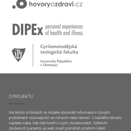
O PROJEKTU
Na těchto stránkách se můžete dozvědět informace o různých
problémech souvisejících se zdravím nebo nemocí. U každého tématu
najdete videa, kde lidé hovoří o svých zkušenostech. Sdílením
zkušeností pacientů se web snaží pomáhat ostatním lidem