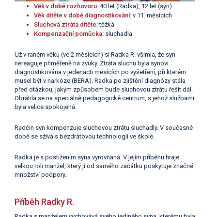
Věk v době rozhovoru:
40 let (Radka), 12 let (syn)
Věk dítěte v době diagnostikování:
v 11. měsících
Sluchová ztráta dítěte:
těžká
Kompenzační pomůcka:
sluchadla
Už v raném věku (ve 2 měsících) si Radka R. všimla, že syn
nereaguje přiměřeně na zvuky. Ztráta sluchu byla synovi
diagnostikována v jedenácti měsících po vyšetření, při kterém
musel být v narkóze (BERA). Radka po zjištění diagnózy stála
před otázkou, jakým způsobem bude sluchovou ztrátu řešit dál.
Obrátila se na speciálně pedagogické centrum, s jehož službami
byla velice spokojená.
Radčin syn kompenzuje sluchovou ztrátu sluchadly. V současné
době se sžívá s bezdrátovou technologií ve škole.
Radka je s postižením syna vyrovnaná. V jejím příběhu hraje
velkou roli manžel, který jí od samého začátku poskytuje značné
množství podpory.
Příběh Radky R.
Radka s manželem vychovává svého jediného syna, kterému byla