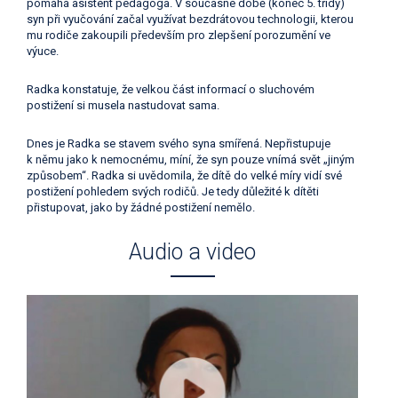
pomáhá asistent pedagoga. V současné době (konec 5. třídy)
syn při vyučování začal využívat bezdrátovou technologii, kterou
mu rodiče zakoupili především pro zlepšení porozumění ve
výuce.
Radka konstatuje, že velkou část informací o sluchovém
postižení si musela nastudovat sama.
Dnes je Radka se stavem svého syna smířená. Nepřistupuje
k němu jako k nemocnému, míní, že syn pouze vnímá svět „jiným
způsobem“. Radka si uvědomila, že dítě do velké míry vidí své
postižení pohledem svých rodičů. Je tedy důležité k dítěti
přistupovat, jako by žádné postižení nemělo.
Audio a video