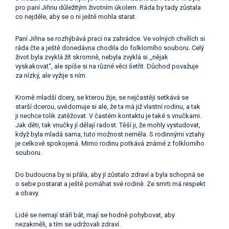
pro paní Jiřinu důležitým životním úkolem. Ráda by tady zůstala
co nejdéle, aby se o ni ještě mohla starat.
Paní Jiřina se rozhýbává prací na zahrádce. Ve volných chvílích si
ráda čte a ještě donedávna chodila do folklorního souboru. Celý
život byla zvyklá žít skromně, nebyla zvyklá si ,,nějak
vyskakovat“, ale spíše si na různé věci šetřit. Důchod považuje
za nízký, ale vyžije s ním.
Kromě mladší dcery, se kterou žije, se nejčastěji setkává se
starší dcerou, uvědomuje si ale, že ta má již vlastní rodinu, a tak
ji nechce tolik zatěžovat. V častém kontaktu je také s vnučkami.
Jak děti, tak vnučky jí dělají radost. Těší ji, že mohly vystudovat,
když byla mladá sama, tuto možnost neměla. S rodinnými vztahy
je celkově spokojená. Mimo rodinu potkává známé z folklorního
souboru.
Do budoucna by si přála, aby jí zůstalo zdraví a byla schopná se
o sebe postarat a ještě pomáhat své rodině. Ze smrti má respekt
a obavy.
Lidé se nemají stáří bát, mají se hodně pohybovat, aby
nezakrněli, a tím se udržovali zdraví.