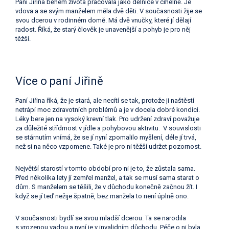
Paní Jiřina během života pracovala jako dělnice v cihelně. Je
vdova a se svým manželem měla dvě děti. V současnosti žije se
svou dcerou v rodinném domě. Má dvě vnučky, které jí dělají
radost. Říká, že starý člověk je unavenější a pohyb je pro něj
těžší.
Více o paní Jiřině
Paní Jiřina říká, že je stará, ale necítí se tak, protože ji naštěstí
netrápí moc zdravotních problémů a je v docela dobré kondici.
Léky bere jen na vysoký krevní tlak. Pro udržení zdraví považuje
za důležité střídmost v jídle a pohybovou aktivitu. V souvislosti
se stárnutím vnímá, že se jí nyní zpomalilo myšlení, déle jí trvá,
než si na něco vzpomene. Také je pro ni těžší udržet pozornost.
Největší starostí v tomto období pro ni je to, že zůstala sama.
Před několika lety jí zemřel manžel, a tak se musí sama starat o
dům. S manželem se těšili, že v důchodu konečně začnou žít. I
když se jí teď nežije špatně, bez manžela to není úplně ono.
V současnosti bydlí se svou mladší dcerou. Ta se narodila
s vrozenou vadou a nyní je v invalidním důchodu. Péče o ni byla