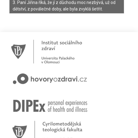
3.
Paní Jiřina říká, že jí z důchodu moc nezbývá, už od
dětství, z poválečné doby, ale byla zvyklá šetřit.