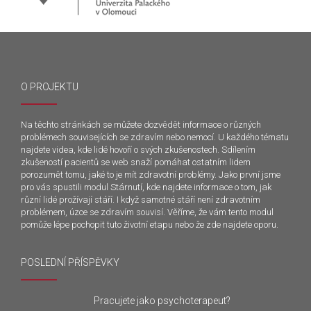
O PROJEKTU
Na těchto stránkách se můžete dozvědět informace o různých
problémech souvisejících se zdravím nebo nemocí. U každého tématu
najdete videa, kde lidé hovoří o svých zkušenostech. Sdílením
zkušeností pacientů se web snaží pomáhat ostatním lidem
porozumět tomu, jaké to je mít zdravotní problémy. Jako první jsme
pro vás spustili modul Stárnutí, kde najdete informace o tom, jak
různí lidé prožívají stáří. I když samotné stáří není zdravotním
problémem, úzce se zdravím souvisí. Věříme, že vám tento modul
pomůže lépe pochopit tuto životní etapu nebo že zde najdete oporu.
POSLEDNÍ PŘÍSPĚVKY
Pracujete jako psychoterapeut?