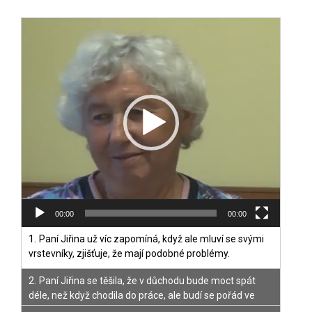
Video
přehrávač
00:00
00:00
1.
Paní Jiřina už víc zapomíná, když ale mluví se svými
vrstevníky, zjišťuje, že mají podobné problémy.
2.
Paní Jiřina se těšila, že v důchodu bude moct spát
déle, než když chodila do práce, ale budí se pořád ve
stejnou dobu.